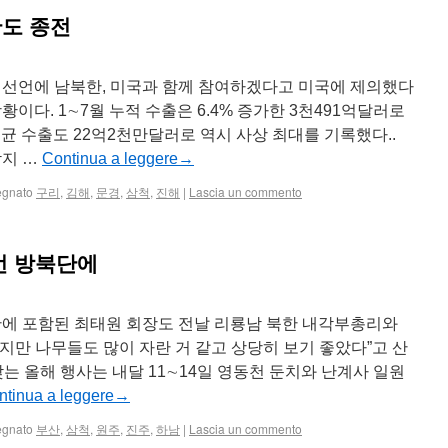
반도 종전
 선언에 남북한, 미국과 함께 참여하겠다고 미국에 제의했다
황이다. 1∼7월 누적 수출은 6.4% 증가한 3천491억달러로
평균 수출도 22억2천만달러로 역시 사상 최대를 기록했다..
받지 …
Continua a leggere
→
egnato
구리
,
김해
,
문경
,
삼척
,
진해
|
Lascia un commento
이번 방북단에
북단에 포함된 최태원 회장도 전날 리룡남 북한 내각부총리와
지만 나무들도 많이 자란 거 같고 상당히 보기 좋았다”고 산
맞는 올해 행사는 내달 11∼14일 영동천 둔치와 난계사 일원
ntinua a leggere
→
egnato
부산
,
삼척
,
원주
,
진주
,
하남
|
Lascia un commento