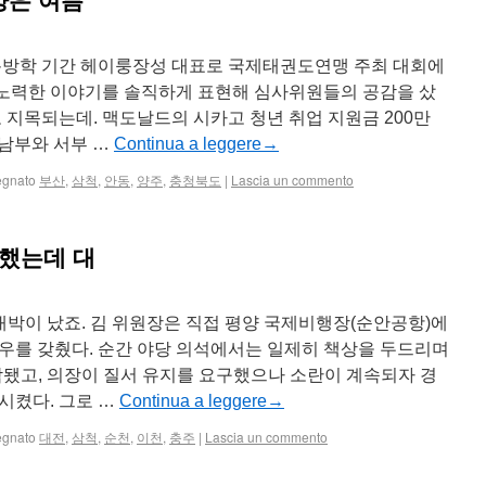
름방학 기간 헤이룽장성 대표로 국제태권도연맹 주최 대회에
노력한 이야기를 솔직하게 표현해 심사위원들의 공감을 샀
 지목되는데. 맥도날드의 시카고 청년 취업 지원금 200만
 남부와 서부 …
Continua a leggere
→
egnato
부산
,
삼척
,
안동
,
양주
,
충청북도
|
Lascia un commento
사했는데 대
대박이 났죠. 김 위원장은 직접 평양 국제비행장(순안공항)에
우를 갖췄다. 순간 야당 의석에서는 일제히 책상을 두드리며
시작됐고, 의장이 질서 유지를 요구했으나 소란이 계속되자 경
시켰다. 그로 …
Continua a leggere
→
egnato
대전
,
삼척
,
순천
,
이천
,
충주
|
Lascia un commento