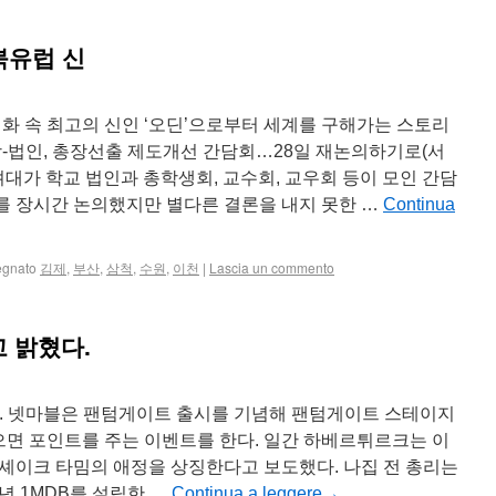
북유럽 신
신화 속 최고의 신인 ‘오딘’으로부터 세계를 구해가는 스토리
학-법인, 총장선출 제도개선 간담회…28일 재논의하기로(서
려대가 학교 법인과 총학생회, 교수회, 교우회 등이 모인 간담
를 장시간 논의했지만 별다른 결론을 내지 못한 …
Continua
egnato
김제
,
부산
,
삼척
,
수원
,
이천
|
Lascia un commento
 밝혔다.
. 넷마블은 팬텀게이트 출시를 기념해 팬텀게이트 스테이지
찾으면 포인트를 주는 이벤트를 한다. 일간 하베르튀르크는 이
셰이크 타밈의 애정을 상징한다고 보도했다. 나집 전 총리는
년 1MDB를 설립한 …
Continua a leggere
→