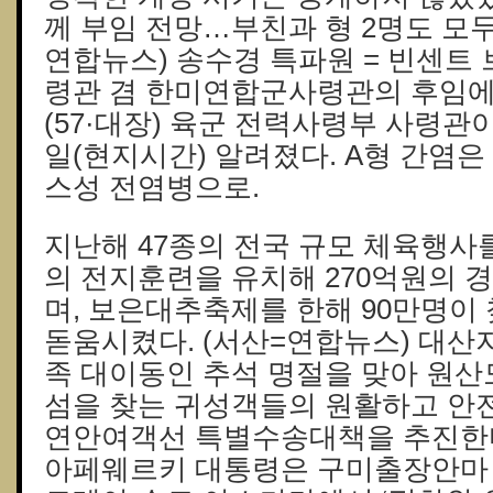
께 부임 전망…부친과 형 2명도 모
연합뉴스) 송수경 특파원 = 빈센트
령관 겸 한미연합군사령관의 후임에
(57·대장) 육군 전력사령부 사령관이
일(현지시간) 알려졌다. A형 간염은
스성 전염병으로.
지난해 47종의 전국 규모 체육행사를
의 전지훈련을 유치해 270억원의
며, 보은대추축제를 한해 90만명이
돋움시켰다. (서산=연합뉴스) 대
족 대이동인 추석 명절을 맞아 원
섬을 찾는 귀성객들의 원활하고 안
연안여객선 특별수송대책을 추진한다
아페웨르키 대통령은
구미출장안마 