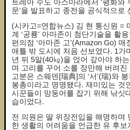
트레아 수도 아스마라에서 ‘평화와 
문’을 발표하고 종전을 공식적으로 
(시카고=연합뉴스) 김 현 통신원 =
계 ‘공룡’ 아마존이 첨단기술을 활
편의점 ‘아마존 고’(Amazon Go)
애틀 밖 도시에 처음 선보였다. 1가마
년 뒤 5말(40㎏)을 얹어 갚아야 하
며 고리를 꾸어 소를 장만해 버려진 
고분은 스웨덴[瑞典]의 ‘서’(瑞)와 봉황
봉총이라고 명명됐다. 재미있는 것인
시꾼들이 망둥어를 잡기 위해 낚싯대
습이었다.
전 의원은 딸 위장전입을 해명하며 
한 생활의 어려움을 언급한 유 후보