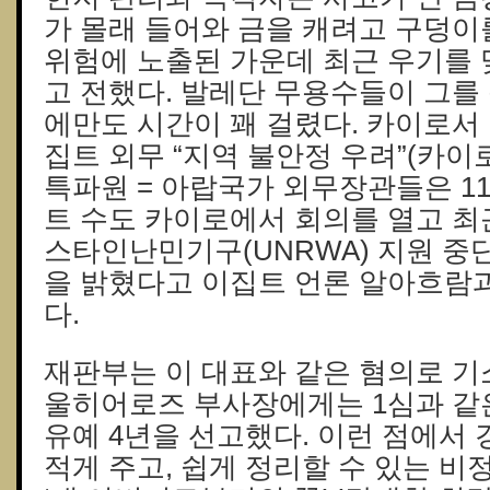
가 몰래 들어와 금을 캐려고 구덩이
위험에 노출된 가운데 최근 우기를 
고 전했다. 발레단 무용수들이 그를
에만도 시간이 꽤 걸렸다. 카이로서
집트 외무 “지역 불안정 우려”(카이
특파원 = 아랍국가 외무장관들은 1
트 수도 카이로에서 회의를 열고 최
스타인난민기구(UNRWA) 지원 중
을 밝혔다고 이집트 언론 알아흐람과
다.
재판부는 이 대표와 같은 혐의로 기
울히어로즈 부사장에게는 1심과 같은
유예 4년을 선고했다. 이런 점에서
적게 주고, 쉽게 정리할 수 있는 비