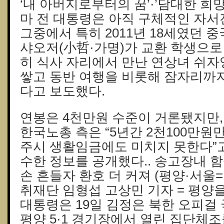
‘내 아버지로부터의 꿈’·’담대한 희망
마 전 대통령은 아직 구체적인 자서
그중에서 특히 2011년 18세였던 
샤오저(小哲·가명)가 교환 학생으로
히 식사 자리에서 만난 연상녀 쉬자
쌓고 동반 여행을 비롯해 잠자리까지
다고 보도했다.
연봉은 4천만원 수준이 거론됐지만
한국노총 측은 “5년간 2천100만원
주시 생활임금에도 미치지 못한다”
수한 정보를 공개했다.. 송고장내 
손 흔들자 환호 더 커져 (평양·서울
취재단 임형섭 고상민 기자 = 평양
대통령은 19일 김정은 북한
오피걸
평양 5·1 경기장에서 열린 집단체조