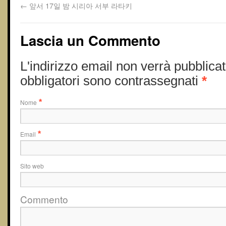
←
앞서 17일 밤 시리아 서부 라타키
Lascia un Commento
L'indirizzo email non verrà pubblicat
obbligatori sono contrassegnati
*
Nome
*
Email
*
Sito web
Commento