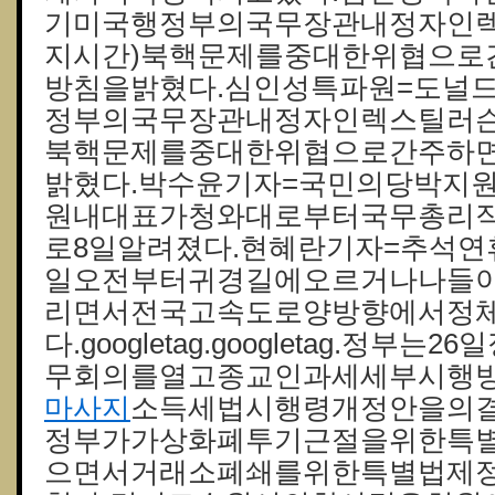
기미국행정부의국무장관내정자인렉
지시간)북핵문제를중대한위협으로
방침을밝혔다.심인성특파원=도널
정부의국무장관내정자인렉스틸러슨은
북핵문제를중대한위협으로간주하
밝혔다.박수윤기자=국민의당박지
원내대표가청와대로부터국무총리
로8일알려졌다.현혜란기자=추석연
일오전부터귀경길에오르거나나들
리면서전국고속도로양방향에서정
다.googletag.googletag.정
무회의를열고종교인과세세부시행
마사지
소득세법시행령개정안을의결
정부가가상화폐투기근절을위한특
으면서거래소폐쇄를위한특별법제