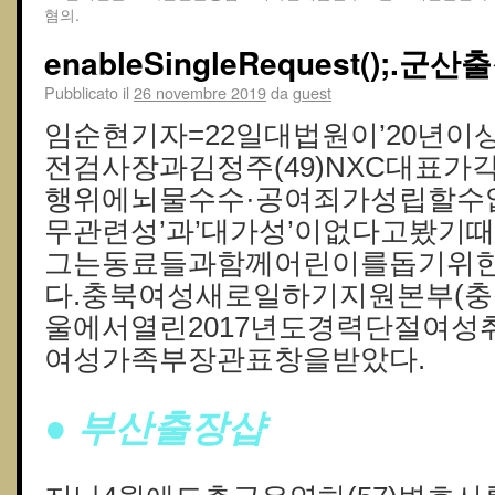
혐의.
enableSingleRequest();.군
Pubblicato il
26 novembre 2019
da
guest
임순현기자=22일대법원이’20년이상
전검사장과김정주(49)NXC대표
행위에뇌물수수·공여죄가성립할수
무관련성’과’대가성’이없다고봤기
그는동료들과함께어린이를돕기위
다.충북여성새로일하기지원본부(충
울에서열린2017년도경력단절여
여성가족부장관표창을받았다.
● 부산 출장샵