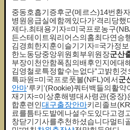
중동호흡기증후군(메르스)14번환
병원응급실에함께있다가‘격리당했
제다.최태용기자=미국프로농구(N
든스테이트워리어스의홈최다연승행
김경희한지훈이슬기기자=국가정보
한노동당중앙위원회부위원장
군산
부장이천안함폭침의배후인지에대해
김영철로특정할수는없다”고밝힌것
특파원=미국프로풋볼(NFL)에서
군
안마
‘루키’(Rookie)쿼터백들의
재기자=이상훈해병대사령관(중장)
합훈련인
대구출장안마
키리졸브(K
료를틈타도발에나설수도있다고경고했
창닫기기사를추천하셨습니다멀티