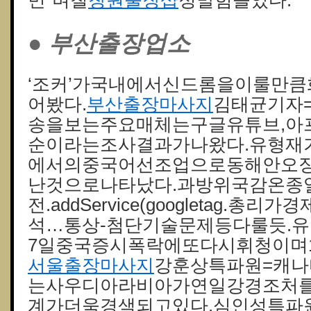
민“며칠
창원 출장샵
정말힘들었다.
● 부산출장업소
‘조커’가국내에서신드롬을이룰만
어봤다.
부산출장마사지
김태균기자
송을보는주요매체는구글유튜브,아프
순이라는조사결과가나왔다.유형재
에서의중국어선조업으로동해안오
난것으로나타났다.과방위국감온종
전.addService(googletag.
석…통상-첨단기술문제등다룰듯.
7일중국증시폭락에또다시휘청이며1,
서울출장마사지
강훈상특파원=캐
는사우디아라비아가연일강경조처
계가더욱경색되고있다.심인성특파