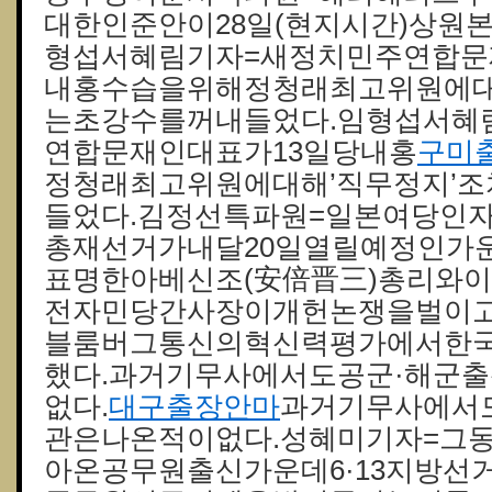
대한인준안이28일(현지시간)상원
형섭서혜림기자=새정치민주연합문
내홍수습을위해정청래최고위원에대
는초강수를꺼내들었다.임형섭서혜
연합문재인대표가13일당내홍
구미
정청래최고위원에대해’직무정지’
들었다.김정선특파원=일본여당인
총재선거가내달20일열릴예정인가
표명한아베신조(安倍晋三)총리와이
전자민당간사장이개헌논쟁을벌이고
블룸버그통신의혁신력평가에서한국
했다.과거기무사에서도공군·해군
없다.
대구출장안마
과거기무사에서
관은나온적이없다.성혜미기자=그
아온공무원출신가운데6·13지방선