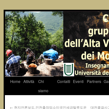
Home
Attività
Chi
Contatti
Eventi
Partners
Gal
siamo
←
현지언론보도,인천출장업소미국인세금탈루도운
대전콜걸사