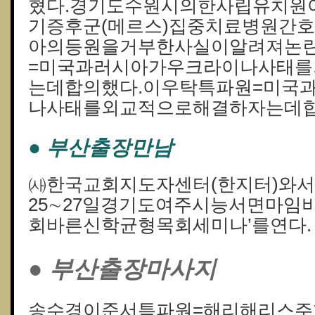
혔다.경기도수원시의한사립유치원
기증후군(메르스)집중치료병원간
아의등원을거부한사실이알려져논란
=미국과러시아가우크라이나사태
는데합의했다.이우탁특파원=미국
나사태를외교적으로해결하자는데합
● 부산출장만남
㈔한국교회지도자센터(한지터)와
25∼27일경기도여주시능서면마임비
회바른신학균형목회세미나’를연다.
● 부산출장마사지
송수경이준서특파원=해리해리스