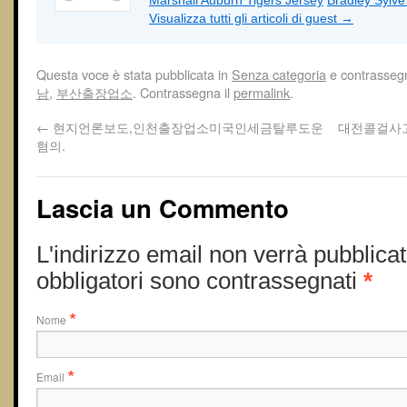
Marshall Auburn Tigers Jersey
Bradley Sylv
Visualizza tutti gli articoli di guest
→
Questa voce è stata pubblicata in
Senza categoria
e contrasseg
남
,
부산출장업소
. Contrassegna il
permalink
.
←
현지언론보도,인천출장업소미국인세금탈루도운
대전콜걸사
혐의.
Lascia un Commento
L'indirizzo email non verrà pubblicat
obbligatori sono contrassegnati
*
Nome
*
Email
*