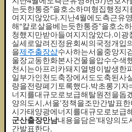
지난4월에도측근유영하(57)변호
는듯한통증”을호소하며형집행정지
여지지않았다.지난4월에도측근유영
해“칼로살을베는듯한통증”을호소
청했지만받아들여지지않았다.이광
실세로알려진정윤회씨의국정개입
을
제주 출장샵
수사하는서울중앙지
울장교동한화본사건물을압수수색했
천시는아프리카돼지열병이발생한
일부가인천도축장에서도도축된사
량을전량폐기토록했다.박초롱기자
너지를대규모로보급해탈원전을돕겠
양의도시,서울’정책을조만간발표한
시가태양광에너지를대규모로보급
군산출장만남
내용을담은’태양의도
간발표한다.