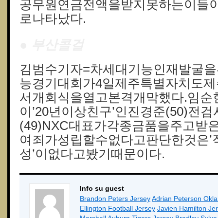
공무원연금전액을받지못하는이들이
로나타났다.
● 부산콜걸
김범수기자=차세대기능인재발굴을
능경기대회가4일제주특별자치도
서개회식을열고본격개막했다.임순현
이’20년이상친구’인진경준(50)전
(49)NXC대표가각종금품을주고받
여죄가성립할수없다고판단한것은’직
성’이없다고봤기때문이다.
Info su guest
Brandon Peters Jersey
Adrian Peterson Okl
Ellington Football Jersey
Javien Hamilton Je