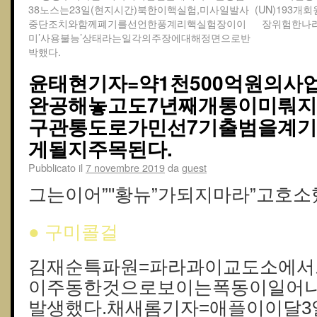
38노스는23일(현지시간)북한이핵실험,미사일발사
(UN)193
중단조치와함께폐기를선언한풍계리핵실험장이이
장위험한나
미’사용불능’상태라는일각의주장에대해정면으로반
박했다.
윤태현기자=약1천500억원의
완공해놓고도7년째개통이미뤄지
구관통도로가민선7기출범을계
게될지주목된다.
Pubblicato il
7 novembre 2019
da
guest
그는이어”"황뉴”가되지마라”고호소했
● 구미콜걸
김재순특파원=파라과이교도소에
이주동한것으로보이는폭동이일어나
발생했다.채새롬기자=애플이이달3