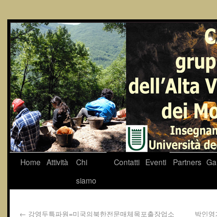
Home
Attività
Chi
Contatti
Eventi
Partners
Gal
siamo
←
강영두특파원=미국의북한전문매체목포출장업소
박인영