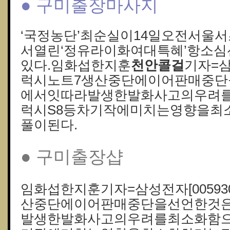
● 구미출장마사지
‘국정농단’최순실이14일오전서울
서열린‘정유라이화여대특혜’항소
있다.임화섭한지훈
천안콜걸
기자=삼
럭시노트7생산중단에이어판매중
에서잇따라발생한발화사고의우려
럭시S8등차기작에미치는영향을최
풀이된다.
● 구미 출장샵
임화섭한지훈기자=삼성전자[00593
산중단에이어판매중단을선언한것
발생한발화사고의우려를최소화함으