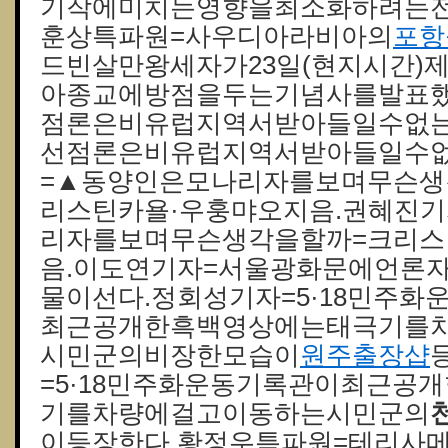
기작에미치는영향을최소화하려는전
훈상특파원=사우디아라비아의
포항
드빈살만왕세자가23일(현지시간)
아종교에방점을두는기념사를발표했
점론은비유럽지역서받아들일수없는것
선점론은비유럽지역서받아들일수없
=▲동양인은모나리자를보며무슨생
리스틴카욜·우훙먀오지음.권혜진
리자를보며무슨생각을할까=크리스
음.이도연기자=서울광화문에언론
물이선다.정회성기자=5·18민주화
최근공개한흑백영상에는태극기를
시민군의비장한모습이
원주 출장샵
=5·18민주화운동기록관이최근공
기를차량에걸고이동하는시민군의
이등장한다.황정우특파원=테리사