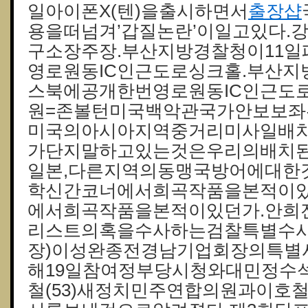
일아이폰X(텐)을출시하면서
출장샵
용을떠넘겨’갑질논란’이일고있다.
구소장주장.부산지방경찰청이11
영로원동IC인근도로싱크홀.부산지
스북에공개한번영로원동IC인근도
원=존볼턴미국백악관국가안보보좌관
미국의아시아지역중거리미사일배치
가단지말하고있는것은우리의배치된
일본,다른지역의동맹국방어에대한것
학신간코너에서희곡작품을본적이있
에서희곡작품을본적이있던가.안희
리스트의혹을수사하는검찰특별수사
장)이성완종전경남기업회장의특별
해19일참여정부당시청와대민정수
철(53)새정치민주연합의원과이호철