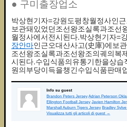
● 구미출장업소
박상현기자=강원도평창월정사인근
보관돼있었던조선왕조실록과조선
월정사에서전시된다.박상현기자=
장안마
인근오대산사고(史庫)에보
조선왕조실록과조선왕조의궤의복
시된다.수입식품의유통기한을상습
원의부당이득을챙긴수입식품판매업
Info su guest
Brandon Peters Jersey
Adrian Peterson Okl
Ellington Football Jersey
Javien Hamilton Je
Marshall Auburn Tigers Jersey
Bradley Sylv
Visualizza tutti gli articoli di guest
→