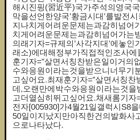
해시진핑(習近平)국가주석의영국
막을선언한양국’황금시대’를발전시
지나치게어려운문제는과감히넘어가
치게어려운문제는과감히넘어가는방
의래기자=규제의’사각지대’에놓인
래소)에대해정부가직접적인조사에
훈기자=”살면서칭찬받은일이거의
수와응원이라는것을받으니너무기
고싶어요.최재훈기자=”살면서칭
데,오랜만에박수와응원이라는것을
고더열심히뛰고싶어요.채새롬기자
전자[005930]가4월21일갤럭시S
50일이지났지만아직한건의발화사
으로나타났다.