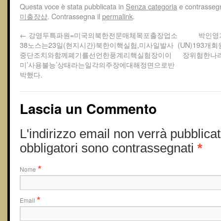
Questa voce è stata pubblicata in
Senza categoria
e contrasseg
미 출장샵
. Contrassegna il
permalink
.
←
강영두특파원=미국의북한전문매체목포출장업소
박인영
38노스는23일(현지시간)북한이핵실험,미사일발사
(UN)193
중단조치와함께폐기를선언한풍계리핵실험장이이
장위험한나
미’사용불능’상태라는일각의주장에대해정면으로반
박했다.
Lascia un Commento
L'indirizzo email non verrà pubblicat
obbligatori sono contrassegnati
*
Nome
*
Email
*