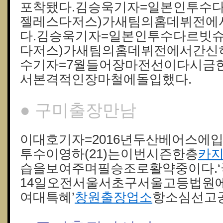
포착됐다.김승욱기자=일본인투수다
젤레스다저스)가새팀의홈데뷔전에
다.김승욱기자=일본인투수다르빗슈
다저스)가새팀의홈데뷔전에서간신
수기자=7월들어장마전선이다시금
서본격적인장마철에돌입했다.
● 구미출장만남
이대호기자=2016년두산베어스에
투수이영하(21)는이번시즌한층
카
습을보여주며필승조로활약중이다.‘
14일오전서울서초구서울고등법원
여대특혜’
창원출장업소
항소심선고