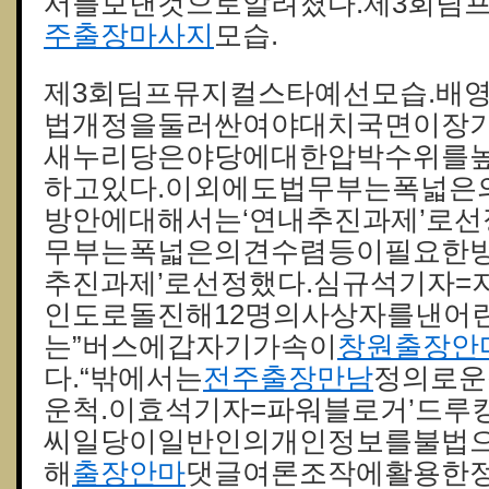
서를보낸것으로알려졌다.제3회딤
주출장마사지
모습.
제3회딤프뮤지컬스타예선모습.배
법개정을둘러싼여야대치국면이장
새누리당은야당에대한압박수위를높
하고있다.이외에도법무부는폭넓은
방안에대해서는‘연내추진과제’로선
무부는폭넓은의견수렴등이필요한방
추진과제’로선정했다.심규석기자=
인도로돌진해12명의사상자를낸어
는”버스에갑자기가속이
창원출장안
다.“밖에서는
전주출장만남
정의로운
운척.이효석기자=파워블로거’드루킹’
씨일당이일반인의개인정보를불법
해
출장안마
댓글여론조작에활용한