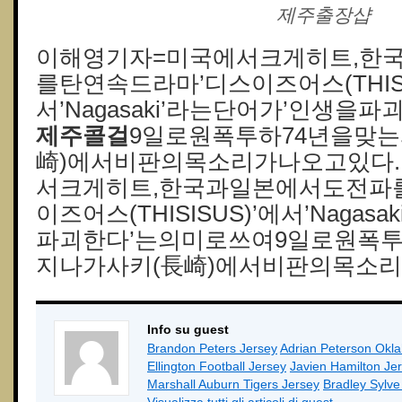
제주 출장샵
이해영기자=미국에서크게히트,한
를탄연속드라마’디스이즈어스(THISI
서’Nagasaki’라는단어가’인생을
제주콜걸
9일로원폭투하74년을맞
崎)에서비판의목소리가나오고있다
서크게히트,한국과일본에서도전파
이즈어스(THISISUS)’에서’Nagas
파괴한다’는의미로쓰여9일로원폭투
지나가사키(長崎)에서비판의목소리
Info su guest
Brandon Peters Jersey
Adrian Peterson Okl
Ellington Football Jersey
Javien Hamilton Je
Marshall Auburn Tigers Jersey
Bradley Sylv