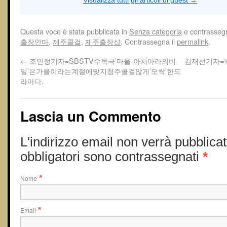
Visualizza tutti gli articoli di guest
→
Questa voce è stata pubblicata in
Senza categoria
e contrasseg
출장안마
,
제주콜걸
,
제주 출장샵
. Contrassegna il
permalink
.
←
조민정기자=SBSTV수목극’마을-아치아라의비
김재선기자=
밀’은가을이라는계절에맞지청주콜걸않게’오싹’한드
라마다.
Lascia un Commento
L'indirizzo email non verrà pubblicat
obbligatori sono contrassegnati
*
Nome
*
Email
*