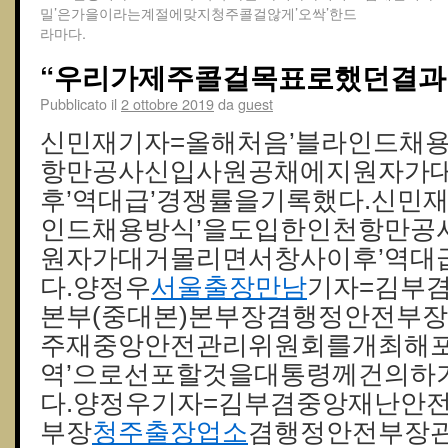
밀’은가을이라는계절에맞지청주콜걸않게’오싹’한드
라마다.
“우리가제주콜걸목표로했던결과
Pubblicato il
2 ottobre 2019
da
guest
신민재기자=올해처음’블라인드채
항만공사신입사원공채에지원자가
후’역대급’경쟁률을기록했다.신민
인드채용방식’을도입한인천항만공
원자가대거몰리면서창사이후’역대
다.양정우
서울출장만남
기자=김부
본부(중대본)본부장겸행정안전부장
주재중앙안전관리위원회를개최해포
역’으로선포할것을대통령께건의하
다.양정우기자=김부겸중앙재난안전
부장
청주출장업소
겸행정안전부장