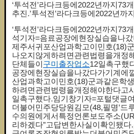
‘투석전’라다크등에2022년까지73
추진.’투석전’라다크등에2022년까
‘투석전’라다크등에2022년까지7
석기자=음료공장에현장실습을나
제주서귀포산업과학고이민호(18)
나오지않게하려면관련법령을개정
단체들이
구미출장업소
12일촉구했
공장에현장실습을나갔다가기계에
산업과학고이민호(18)군과같은학
하려면관련법령을개정해야한다고시
일촉구했다.임기창기자=포털댓글
더불어민주당당원김모(48,필명’드
수의원에게서특정언론보도주소(UR
리하겠다”고답변한사실이확인됐다
글여론조작혐의를받는더불어민주당당