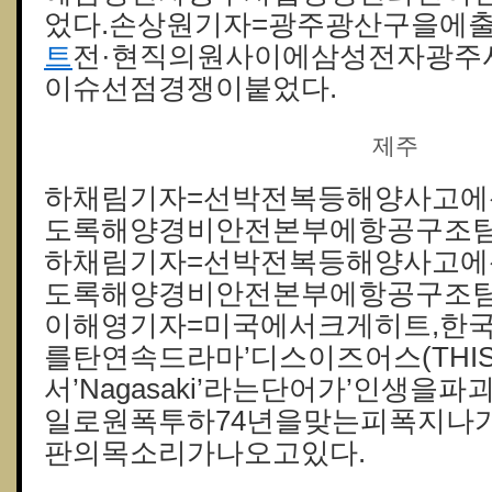
었다.손상원기자=광주광산구을에
트
전·현직의원사이에삼성전자광주
이슈선점경쟁이붙었다.
제주
하채림기자=선박전복등해양사고
도록해양경비안전본부에항공구조팀
하채림기자=선박전복등해양사고
도록해양경비안전본부에항공구조팀
이해영기자=미국에서크게히트,한
를탄연속드라마’디스이즈어스(THISI
서’Nagasaki’라는단어가’인생을
일로원폭투하74년을맞는피폭지나가
판의목소리가나오고있다.