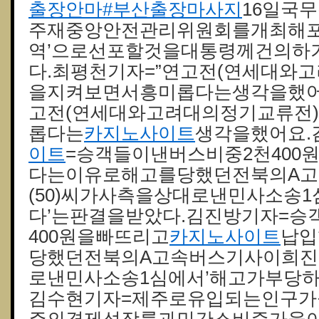
출장안마#부산출장마사지
16일국
주재중앙안전관리위원회를개최해포
역’으로선포할것을대통령께건의하
다.최평천기자=”연고전(연세대와
을지켜보면서흥미롭다는생각을했어
고전(연세대와고려대의정기교류전
롭다는
카지노사이트
생각을했어요.
이트
=승객들이낸버스비중2천400
다는이유로해고를당했던전북의A
(50)씨가사측을상대로낸민사소송
다’는판결을받았다.김진방기자=승
400원을빠뜨리고
카지노사이트
납입
당했던전북의A고속버스기사이희진(
로낸민사소송1심에서’해고가부당하
김수현기자=제주로유입되는인구