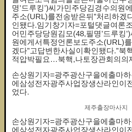
명’드루킹’)씨가민주당김경수의원
주소(URL)를전송받은뒤”처리하겠
인됐다.임기창기자=포털댓글여론
어민주당당원김모(48,필명’드루킹
원에게서특정언론보도주소(URL)
겠다”고답변한사실이확인됐다.”북
적압박필요…북핵,나토장관회의의제
손상원기자=광주광산구을에출마하
에삼성전자광주사업장생산라인이
었다.
제주출장마사지
손상원기자=광주광산구을에출마하
에삼성전자광주사업장생산라인이