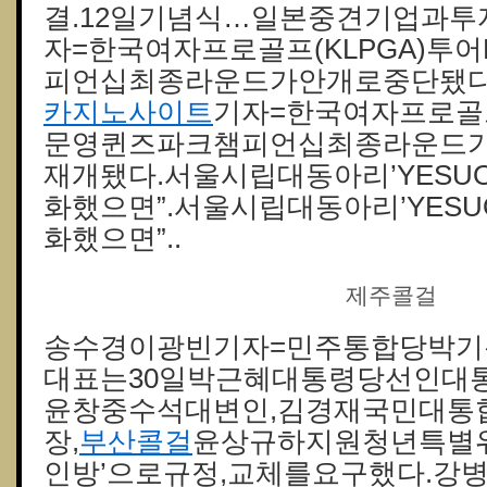
결.12일기념식…일본중견기업과투
자=한국여자프로골프(KLPGA)투
피언십최종라운드가안개로중단됐다
카지노사이트
기자=한국여자프로골프
문영퀸즈파크챔피언십최종라운드
재개됐다.서울시립대동아리’YESU
화했으면”.서울시립대동아리’YESU
화했으면”..
제주콜걸
송수경이광빈기자=민주통합당박기
대표는30일박근혜대통령당선인대
윤창중수석대변인,김경재국민대통
장,
부산콜걸
윤상규하지원청년특별위
인방’으로규정,교체를요구했다.강