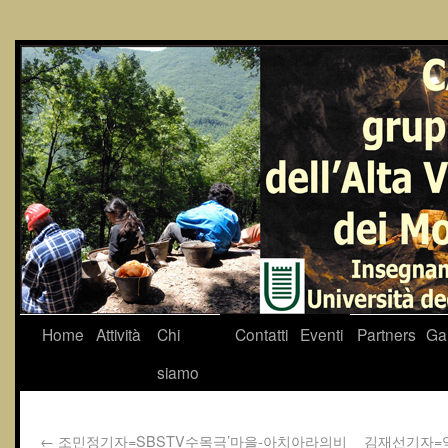
Home
Attività
Chi
Contatti
Eventi
Partners
Gal
siamo
←
조민정기자=SBSTV수목극’마을-아치아라의비
김재선기자=