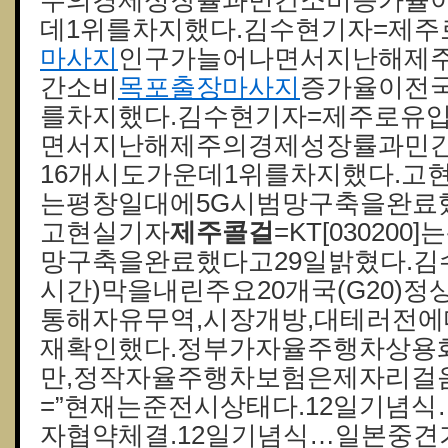
주의경제성장률과민간소비증가율이
데1위를차지했다.김수현기자=제
마사지
인구가늘어나면서지난해제
간소비
목포출장마사지
증가율이전국
를차지했다.김수현기자=제주로유
면서지난해제주의경제성장률과민
16개시도가운데1위를차지했다.고현실기
는평창일대에5G시범망구축을완료했
고현실기자
제주콜걸
=KT[03020
망구축을완료했다고29일밝혔다.김
시간)막을내린주요20개국(G20)
통해자유무역,시장개방,대테러전
재확인했다.정부가자율주행차상용
만,정작자율주행차보험은제자리걸
=”현재는준전시상태다.12일기념
자협약체결.12일기념식…일본중