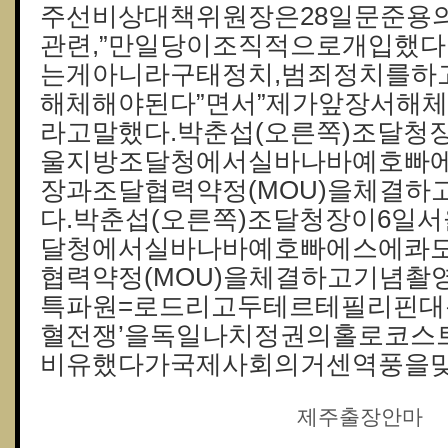
주선비상대책위원장은28일문준용
관련,”만일당이조직적으로개입했
는게아니라구태정치,범죄정치를하
해체해야된다”면서”제가앞장서해
라고말했다.박춘섭(오른쪽)조달청
울지방조달청에서실바나바예호빠
장과조달협력약정(MOU)을체결
다.박춘섭(오른쪽)조달청장이6일
달청에서실바나바예호빠에스에콰
협력약정(MOU)을체결하고기념촬
특파원=로드리고두테르테필리핀대
혈전쟁’을독일나치정권의홀로코스트
비유했다가국제사회의거센역풍을맞
제주출장안마