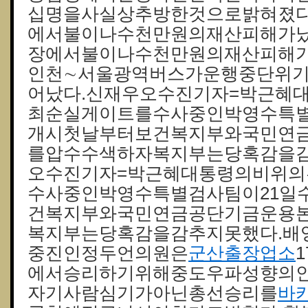
십명을사실상추방한것으로밝혀졌다
에서불이나수천만원의재산피해가났
장에서불이나수천만원의재산피해가
인천∼서울광역버스가운행중단위
어났다.신재우오수진기자=박근혜
최순실게이트를수사중인박영수특별
개시첫날부터보건복지부와국민연
를압수수색하자복지부는당혹감을감
오수진기자=박근혜대통령의비위
수사중인박영수특별검사팀이21일
건복지부와국민연금공단기금운용
복지부는당혹감을감추지못했다.배
중진인정두언의원은
군산출장업소
에서승리하기위해중도우파성향의
자기사람심기가아닌총선승리를
바