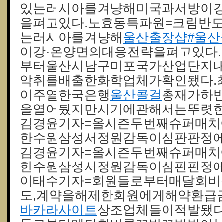
있는러시아를겨냥해미국과서방이강
을펴고있다.노효동특파원=크림반
는러시아를겨냥해
울산출장샵#울산
이강·온양면의대응전략을펴고있다
부터울산시남구미포국가산업단지
악취를배출한화학업체가확인됐다.
이주열한국은행
울산콜걸
총재가하
을열어뒀지만시기에관해서는뚜렷한
김경윤기자=올시즌두번째슈퍼매
한수원삼성서정원감독이심판판정에
김경윤기자=올시즌두번째슈퍼매
한수원삼성서정원감독이심판판정에
이태수기자=회원들로부터매달회
도,계약을해제한회원에게해약환급
바카라사이트
상조업체들이적발됐다