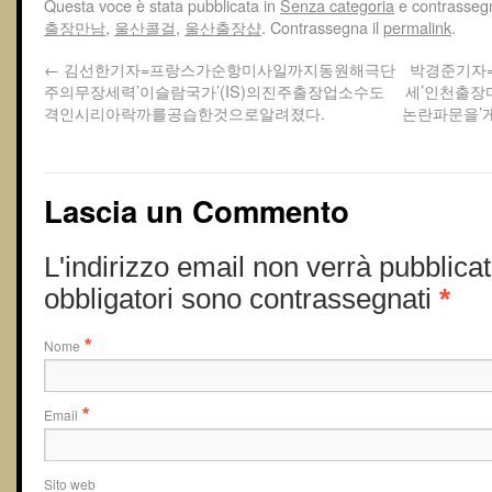
Questa voce è stata pubblicata in
Senza categoria
e contrasseg
출장만남
,
울산콜걸
,
울산 출장샵
. Contrassegna il
permalink
.
←
김선한기자=프랑스가순항미사일까지동원해극단
박경준기자
주의무장세력’이슬람국가’(IS)의진주출장업소수도
세’인천출
격인시리아락까를공습한것으로알려졌다.
논란파문을’
Lascia un Commento
L'indirizzo email non verrà pubblicat
obbligatori sono contrassegnati
*
Nome
*
Email
*
Sito web