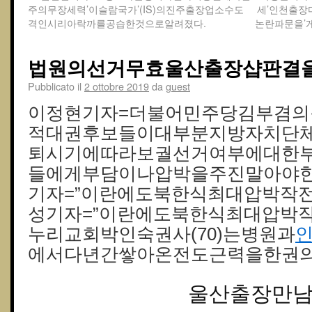
주의무장세력’이슬람국가’(IS)의진주출장업소수도
세’인천출
격인시리아락까를공습한것으로알려졌다.
논란파문을’
법원의선거무효울산 출장샵판결을
Pubblicato il
2 ottobre 2019
da
guest
이정현기자=더불어민주당김부겸의
적대권후보들이대부분지방자치단체
퇴시기에따라보궐선거여부에대한부
들에게부담이나압박을주진말아야한
기자=”이란에도북한식최대압박작
성기자=”이란에도북한식최대압박
누리교회박인숙권사(70)는병원과
에서다년간쌓아온전도근력을한권의
울산출장만