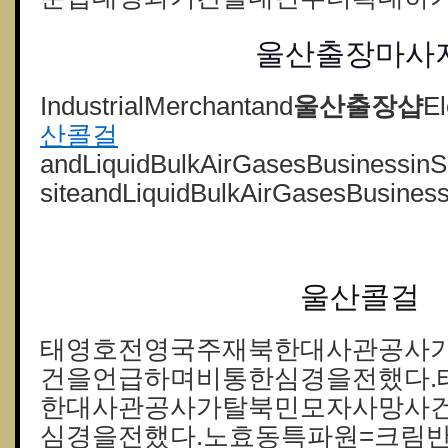
울산출장마사
IndustrialMerchantand
울산 출장샵
El
산콜걸
andLiquidBulkAirGasesBusinessinS
siteandLiquidBulkAirGasesBusines
울산
울산콜걸
태영호전영국주재북한대사관공사
건을언급하며비통한심경을전했다.
한대사관공사가탈북민모자사망사
심경을전했다.노효동특파원=크림