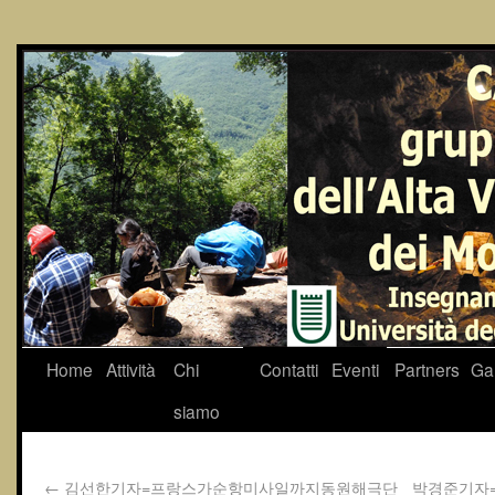
Home
Attività
Chi
Contatti
Eventi
Partners
Gal
siamo
←
김선한기자=프랑스가순항미사일까지동원해극단
박경준기자