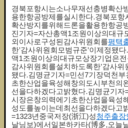
경북포항시는소나무재선충병확산
용한항공방제를실시한다.경북포항
확산방지를위해드론을활용한항공방
진기자=자산총액1조원이상의대규
외이사로구성된감사위원회를
평택
한’감사위원회모범규준’이제정됐다
액1조원이상의대규모상장기업은
감사위원회를설치하도록한’감사위
됐다.김명균기자=민선7기장덕천
초한산업을육성해창의도시부천의
선을다하겠다고밝혔다.김명균기자
시장은창의력에기초한산업을육성
성도를높이는데최선을다하겠다고밝
=1323년중국저장(浙江)성
청주출장
날닝보)에서일본하카타(博多,오늘