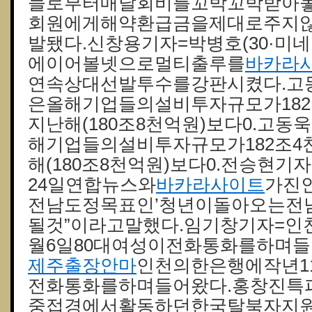
들로부터매달회비를꼬박꼬박받아놓
회원에게해약환급금을제대로주지
발됐다.신창용기자=박병호(30·미
에이어볼넷으로멀티출루를
바카라
연속상대선발투수를강판시켰다.고
은올해기업들의설비투자규모가18
지난해(180조8천억원)보다0.고
해기업들의설비투자규모가182조
해(180조8천억원)보다0.전승현
24일연합뉴스와
바카라사이트
가진인
전남도정목표인’청년이돌아오는전
될것”이라고말했다.임기창기자=인
월6일80대여성이전화통화를하며들
제주출장안마
인천의한은행에작년1
전화통화를하며들어왔다.홍창진특
중접경에서활동하던한국탈북자지