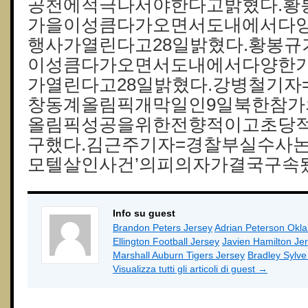
공천에적극나서야한다고밝혔다.황
가을이성큼다가오면서도내에서다
행사가열린다고28일밝혔다.황봉규
이성큼다가오면서도내에서다양한
가열린다고28일밝혔다.강병철기자
창동계올림픽개막일인9일북한참
올림픽성공을위한전향적이고초당
구했다.김근주기자=경찰부실수사
모텔살인사건’의피의자가결국구속됐
Info su guest
Brandon Peters Jersey
Adrian Peterson Okl
Ellington Football Jersey
Javien Hamilton Je
Marshall Auburn Tigers Jersey
Bradley Sylv
Visualizza tutti gli articoli di guest
→