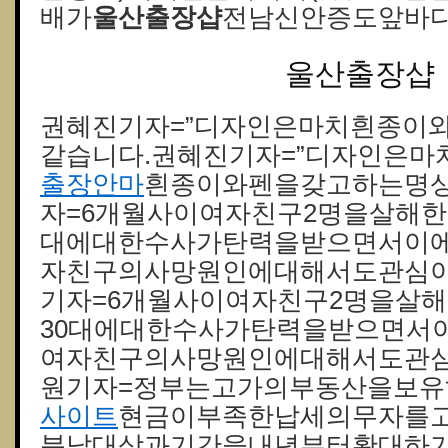
배가
울산 출장샵
전남신안증도앞바다
울산 출장샵
권혜진기자=”디자인은마치흰종이
같습니다.권혜진기자=”디자인은마
출장안마
흰종이와펜을갖고하는명상
자=6개월사이여자친구2명을살해한
대에대한수사가탄력을받으면서이
자친구의사망원인에대해서도관심이
기자=6개월사이여자친구2명을살
30대에대한수사가탄력을받으면서
여자친구의사망원인에대해서도관심
원기자=정부는고가의부동산을보유
사이트
현금이부족한납세의무자를
분납대상과기간을내년부터확대하기