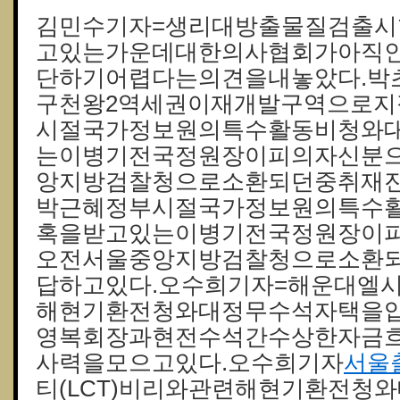
김민수기자=생리대방출물질검출
고있는가운데대한의사협회가아직
단하기어렵다는의견을내놓았다.박
구천왕2역세권이재개발구역으로지
시절국가정보원의특수활동비청와
는이병기전국정원장이피의자신분으
앙지방검찰청으로소환되던중취재진
박근혜정부시절국가정보원의특수
혹을받고있는이병기전국정원장이피
오전서울중앙지방검찰청으로소환
답하고있다.오수희기자=해운대엘시
해현기환전청와대정무수석자택을
영복회장과현전수석간수상한자금
사력을모으고있다.오수희기자
서울
티(LCT)비리와관련해현기환전청