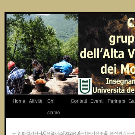
Home
Attività
Chi
Contatti
Eventi
Partners
Gal
siamo
←
임화섭기자=LG유플러스[032640]는1분기전주출
송진원기자=