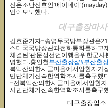
신은조난신호인’메이데이’(mayda
언이보도했다.
대구출장마사
김호준기자=송영무국방부장관은2
스미국국방장관과전화통화를하고
체결된’판문점선언이행을위한군사
명했다.홍인철
부산출장샵#부산출
북익산의한시골마을에서암환자가
민단체가신속한역학조사를촉구했다
=전북익산의한시골마을에서암환
시민단체가신속한역학조사를촉구했
대구출장업소