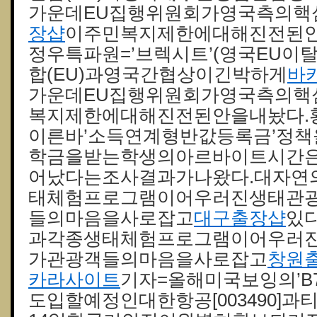
가운데EU집행위원회가영국측의핵
장샵
이주민복지제한에대해진전된안
정우특파원=’브렉시트’(영국EU이
합(EU)과영국간협상이긴박하게
바
가운데EU집행위원회가영국측의핵
복지제한에대해진전된안을내놨다.
이른바’소득연계형반값등록금’정
학금을받는학생의아르바이트시간
어났다는조사결과가나왔다.대자연
태체험프로그램이어우러진생태관
들의마음을사로잡고
대구 출장샵
있
과각종생태체험프로그램이어우러
가관광객들의마음을사로잡고
창원 
카라사이트
기자=올해미국보잉의’B7
도입할예정인대한항공[003490]과티웨