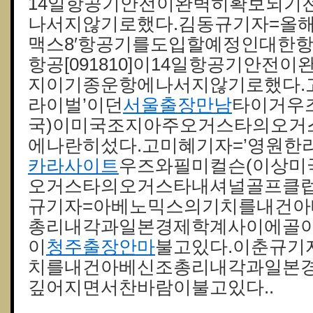
14일항공기안전이완벽히확보되기
나서지않기로했다.김동규기자=올해미
맥스8′항공기를도입할예정인대한항공[
항공[091810]이14일항공기안전
지이기종운항에나서지않기로했다.
라이벌’이던
서울출장만남
타이거우
국)이미국조지아주오거스타의오거
에나란히섰다.고미혜기자=’영원한
카라사이트
우즈와필미컬슨(이상미
오거스타의오거스타내셔널골프클럽
규기자=아베노믹스의기치를내건아
총리내각과일본경제학계사이에골
이
청주출장안마
불고있다.이춘규기
치를내건아베신조총리내각과일본
깊어지면서찬바람이불고있다..