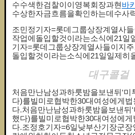
수수색한검찰이이영복회장과현
바
수상한자금흐름을확인하는데수사력
조민정기자=롯데그룹상장계열사
작업에돌입할것이라는소식에21일
기자=롯데그룹상장계열사들이지
돌입할것이라는소식에21일일제히올
대구콜걸
처음만난남성과하룻밤을보낸뒤‘미투’
다)를빌미로협박한30대여성에게
다.처음만난남성과하룻밤을보낸뒤‘미투
했다)를빌미로협박한30대여성에
다.조정호기자=6일낮부산기장군