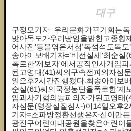
대구
구정모기자=우리문화가꾸기회는독도
맞아독도가우리땅임을밝힌고종황제
어사전’등을엮은서첩’독섬석도독도’
송아이보배기자=’비선실세’최순실(
폭로한’제보자’에서공직인사개입
된고영태(41)씨의구속전피의자심문
일오후2시간진행됐다.최송아이보배
순실(61)씨의국정농단을폭로한’제
입과사기혐의등피의자가된고영태(4
자심문(영장실질심사)이14일오후
기자=소파방정환선생은자신이만든
광진구어린이대공원을찾은어린이