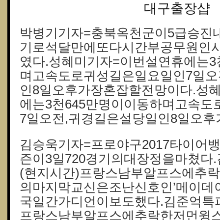
대구 출장샵
박병기기자=충북옥천군이5급승진내
기로석달만에또다시간부공무원인
였다.성혜미기자=이번설연휴에는3
며고속도로귀성길은일요일인7일오
인8일오후가장혼잡할전망이다.성
에는3천645만명이이동하며고속
7일오전,귀경길은설당일인8일오후
김승욱기자=프로야구2017타이어
즌이3일720경기의대장정을마쳤다.
(현지시간)프랑스남부알프스에추
의마지막교신은조난신호인’메이데이’(
국일간가디언이보도했다.김준억특파
프랑스남부알프스에추락한저먼윙