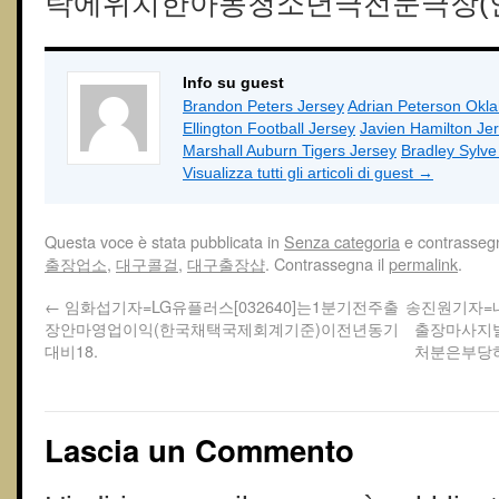
락에위치한아동청소년극전문극장(안
Info su guest
Brandon Peters Jersey
Adrian Peterson Okl
Ellington Football Jersey
Javien Hamilton Je
Marshall Auburn Tigers Jersey
Bradley Sylv
Visualizza tutti gli articoli di guest
→
Questa voce è stata pubblicata in
Senza categoria
e contrasseg
출장업소
,
대구콜걸
,
대구 출장샵
. Contrassegna il
permalink
.
←
임화섭기자=LG유플러스[032640]는1분기전주출
송진원기자=
장안마영업이익(한국채택국제회계기준)이전년동기
출장마사지
대비18.
처분은부당
Lascia un Commento