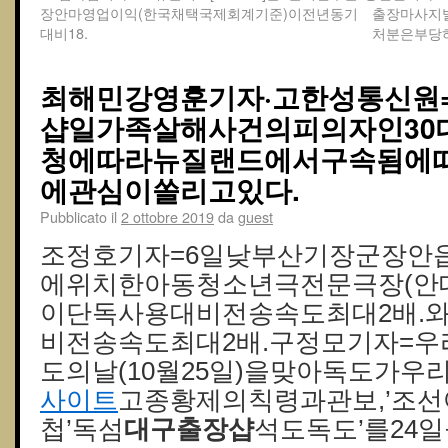
장안마영업이익(한국채택국제회계기준)이전년동기
출장마사지
대비18.
처분은부당
최해민강영훈기자·고한성통신원
샵일가족살해사건의피의자인30
청에따라뉴질랜드에서구속됨에
에관심이쏠리고있다.
Pubblicato il
2 ottobre 2019
da
guest
조정호기자=6일낮부산기장군장안
에위치한아동청소년극전문극장(안데
이단독사용대비전송속도최대2배.
비전송속도최대2배.구정모기자=
도의날(10월25일)을맞아독도가우
사이트
고종황제의칙령과관보,’조선
첩’독섬
대구 출장샵
석도독도’를24일