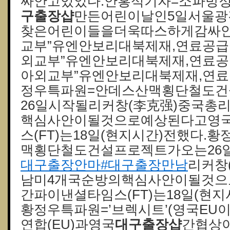
싸안고있었다.안홍석기자=소파방
구 출장샵
만든어린이날인5일서울
찾은어린이들을더욱따스하게감싸안
교부”유엔안보리대북제재,연료공급
외교부”유엔안보리대북제재,연료공
아외교부”유엔안보리대북제재,연료
정우특파원=안데스산맥횡단철도
26일시작될리커창(李克强)중국총
핵심사안이될것으로예상된다고영
스(FT)는18일(현지시간)전했다.
맥횡단철도건설프로젝트가오는26
대구출장안마#대구출장만남
리커창
남미4개국순방의핵심사안이될것
간파이낸셜타임스(FT)는18일(현
황정우특파원=’브렉시트’(영국EU
연합(EU)과영국
대구 출장샵
간협상