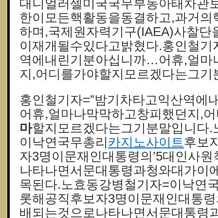
대니얼러셀미국국무부동아태차관보
한이모든핵활동을동결하고,과거의
하며,국제원자력기구(IAEA)사찰
이재개될수있다고밝혔다.홍인철기
역에내린기분아십니까…어휴,얼마
지,어디를가야할지모르겠다는그기
홍인철기자=”밤기차타고익산역에
어휴,얼마나막막하고창피했던지,
마
할지모르겠다는그기분말입니다.
이낙연국무총리
카지노사이트
후보
자3명이문재인대통령의’5대인사원
나타나면서문대통령과청와대가이
목된다.노효동강병철기자=이낙연
롯해공직후보자3명이문재인대통령의
배되는것으로나타나면서문대통령