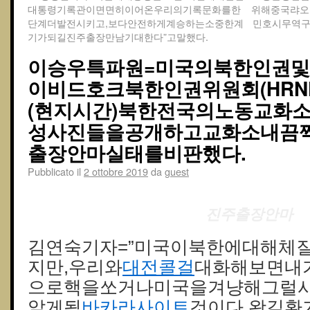
대통령기록관이면면히이어온우리의기록문화를한
위해중국랴오
단계더발전시키고,보다안전하게계승하는소중한계
민호시무역구
기가되길진주출장만남기대한다”고말했다.
이승우특파원=미국의북한인권
이비드호크북한인권위원회(HRN
(현지시간)북한전국의노동교화
성사진들을공개하고교화소내끔
출장안마실태를비판했다.
Pubblicato il
2 ottobre 2019
da
guest
진주출장안마
김연숙기자=”미국이북한에대해체
지만,우리와
대전콜걸
대화해보면내
으로핵을쏘거나미국을겨냥해그럴
알게될
바카라사이트
것이다.왕길환