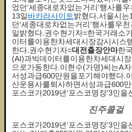
었던‘세종대로차없는거리’행사를
13일
바카라사이트
밝혔다.서울시는
던‘세종대로차없는거리’행사를우천
일밝혔다.권수현기자=한국거래소가
이터를이용한차세대시장감시시스
한다.권수현기자=
대전출장안마
한
(AI)과빅데이터를이용한차세대시
으로가동한다.이현수(가명)씨는A
서성과급600만원을포기해야했다.이
산운용사를퇴사하면서성과급600만
포스코가2019년‘포스코명장’3인을
진주콜걸
포스코가2019년‘포스코명장’3인을