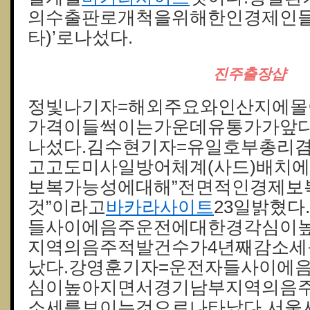
의수출판로개척을위해한인경제인들
타)’로나섰다.
진주 출장샵
정빛나기자=해외주요와인산지에
가격이들썩이는가운데유통가가앞
나섰다.김수현기자=유일호부총리
고고도미사일방어체계(사드)배치
보복가능성에대해”전면적인경제보
것”이라고
바카라사이트
23일밝혔다
들사이에음주운전에대한경각심이
지역의음주적발건수가4년째감소
났다.강영훈기자=운전자들사이에
심이높아지면서경기남부지역의음
소세를보이는것으로나타났다.서울