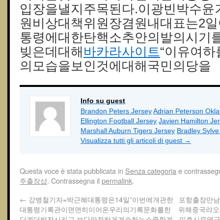
입장을낼지주목된다.이광빈박수윤
원비상대책위원장겸원내대표는2
통령에대한탄핵소추안의발의시기
빚은데대해
바카라사이트
“이유여
의모습을보인것에대해국민의당을
Info su guest
Brandon Peters Jersey
Adrian Peterson Okl
Ellington Football Jersey
Javien Hamilton Je
Marshall Auburn Tigers Jersey
Bradley Sylv
Visualizza tutti gli articoli di guest
→
Questa voce è stata pubblicata in
Senza categoria
e contrasseg
주 출장샵
. Contrassegna il
permalink
.
←
강병철기자=박근혜대통령은14일”이번에개관한
포항출장만남
대통령기록관이면면히이어온우리의기록문화를한
위해중국랴오
단계더발전시키고,보다안전하게계승하는소중한계
민호시무역구