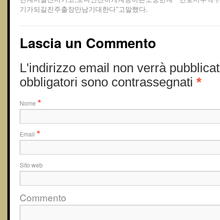
기가되길진주출장만남기대한다”고말했다.
Lascia un Commento
L'indirizzo email non verrà pubblicat
obbligatori sono contrassegnati
*
Nome
*
Email
*
Sito web
Commento