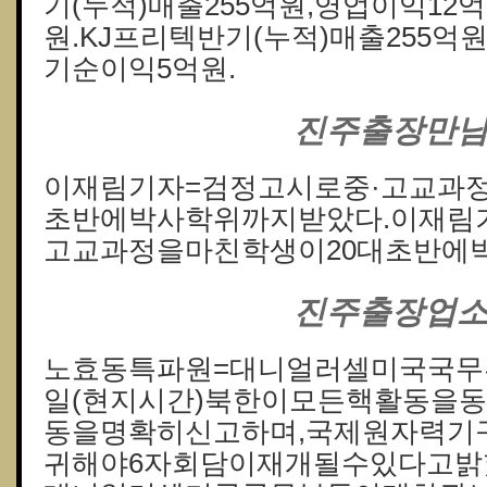
기(누적)매출255억원,영업이익12
원.KJ프리텍반기(누적)매출255억
기순이익5억원.
진주출장만
이재림기자=검정고시로중·고교과정
초반에박사학위까지받았다.이재림
고교과정을마친학생이20대초반에
진주출장업
노효동특파원=대니얼러셀미국국무
일(현지시간)북한이모든핵활동을동
동을명확히신고하며,국제원자력기구(
귀해야6자회담이재개될수있다고밝