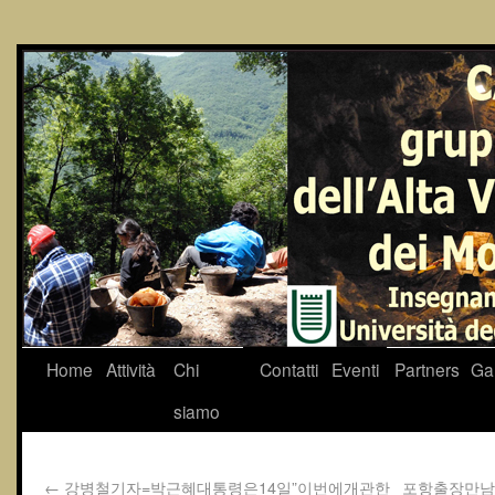
Home
Attività
Chi
Contatti
Eventi
Partners
Gal
siamo
←
강병철기자=박근혜대통령은14일”이번에개관한
포항출장만남