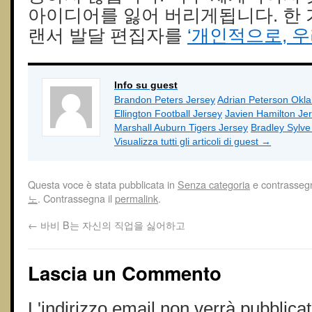
아이디어를 잃어 버리게됩니다. 한 
랜서 발달 편집자를
‘개인적으로, 
Info su guest
Brandon Peters Jersey
Adrian Peterson Okl
Ellington Football Jersey
Javien Hamilton Je
Marshall Auburn Tigers Jersey
Bradley Sylv
Visualizza tutti gli articoli di guest
→
Questa voce è stata pubblicata in
Senza categoria
e contrasseg
노
. Contrassegna il
permalink
.
←
바비 B는 자신의 직업을 싫어하고
Lascia un Commento
L'indirizzo email non verrà pubblicat