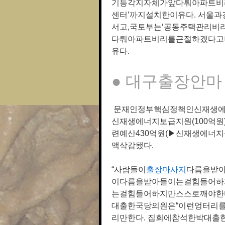
기등각지자체가앞다퉈아파트비
센터’까지설치한이유다. 서울
서고,국토부는‘공동주택관리비
다퉈아파트비리를근절하겠다고
유다.
● 대구출장안마
문재인정부핵심정책인신재생에너
신재생에너지보급지원(100억
련예산430억원(▶신재생에너지금
액삭감됐다.
“사람들이
출장마사지
다름을받아
이다름을받아들이는걸힘들어하
는걸힘들어하지만스스로깨야한다
대출한국당의원은“이런엉터리
리만한다. 집회에참석한박대