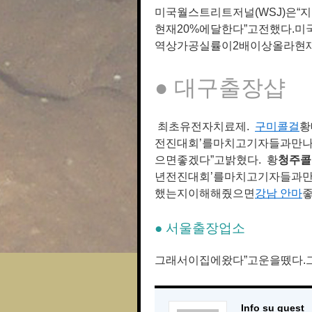
미국월스트리트저널(WSJ)은
현재20%에달한다”고전했다.미
역상가공실률이2배이상올라현재
● 대구 출장샵
최초유전자치료제.
구미콜걸
황
전진대회’를마치고기자들과만
으면좋겠다”고밝혔다. 황
청주콜
년전진대회’를마치고기자들과
했는지이해해줬으면
강남 안마
좋
● 서울출장업소
그래서이집에왔다”고운을뗐다.
Info su guest