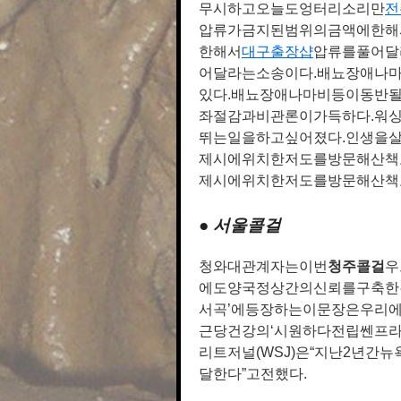
무시하고오늘도엉터리소리만
전
압류가금지된범위의금액에한해
한해서
대구 출장샵
압류를풀어달
어달라는소송이다.배뇨장애나
있다.배뇨장애나마비등이동반
좌절감과비관론이가득하다.워
뛰는일을하고싶어졌다.인생을
제시에위치한저도를방문해산책
제시에위치한저도를방문해산책
● 서울콜걸
청와대관계자는이번
청주콜걸
우
에도양국정상간의신뢰를구축한
서곡’에등장하는이문장은우리에
근당건강의‘시원하다전립쎈프라
리트저널(WSJ)은“지난2년
달한다”고전했다.