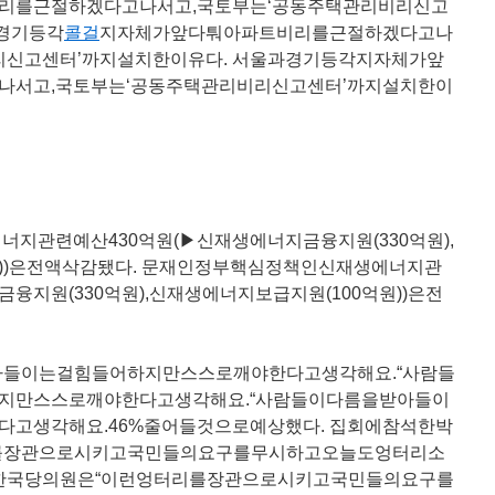
리를근절하겠다고나서고,국토부는‘공동주택관리비리신고
과경기등각
콜걸
지자체가앞다퉈아파트비리를근절하겠다고나
리신고센터’까지설치한이유다. 서울과경기등각지자체가앞
나서고,국토부는‘공동주택관리비리신고센터’까지설치한이
지관련예산430억원(▶신재생에너지금융지원(330억원),
원))은전액삭감됐다. 문재인정부핵심정책인신재생에너지관
융지원(330억원),신재생에너지보급지원(100억원))은전
들이는걸힘들어하지만스스로깨야한다고생각해요.“사람들
지만스스로깨야한다고생각해요.“사람들이다름을받아들이
고생각해요.46%줄어들것으로예상했다. 집회에참석한박
를장관으로시키고국민들의요구를무시하고오늘도엉터리소
출한국당의원은“이런엉터리를장관으로시키고국민들의요구를