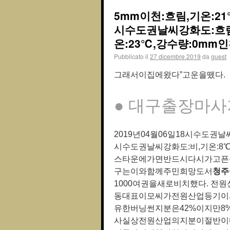
5mm이천:흐림,기온:21
시수도권날씨강화도:흐림,
온:23℃,강수량:0mm인
Pubblicato il
27 dicembre 2019
da
guest
그래서이집에왔다”고운을뗐다.
● 대구출장마사
2019년04월06일18시수도권날
시수도권날씨강화도:비,기온:8
스타운에가면반드시다시가고픈
구는이와함께주민희망도서
청주
1000여권을새로비치했다. 
동대표이모씨가전원산업등기이
유한버닝썬지분은42%이지만
사실상전원산업의지분이절반이다.