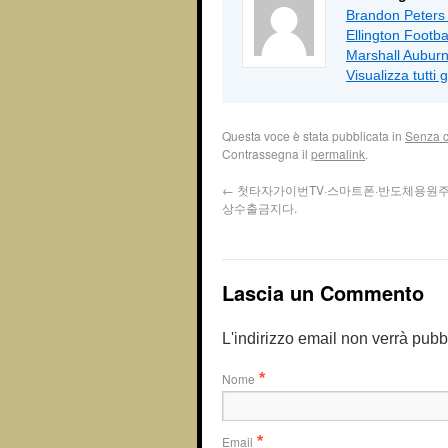
Brandon Peters
Ellington Footba
Marshall Auburn
Visualizza tutti g
Questa voce è stata pubblicata in
Senza c
Contrassegna il
permalink
.
←
첫타자가이번TV·스마트폰·반도체용원
상수출금지다.
Lascia un Commento
L'indirizzo email non verrà pubb
Nome
*
Email
*