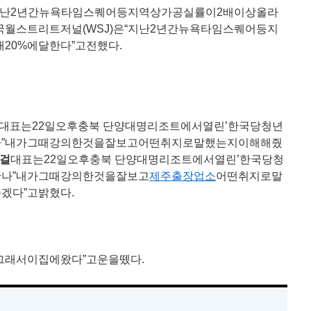
“지난2년간뉴욕타임스퀘어등지역상가공실률이2배이상올라
국월스트리트저널(WSJ)은“지난2년간뉴욕타임스퀘어등지
20%에달한다”고전했다.
대표는22일오후충북 단양대명리조트에서열린’한국당청년
나”내가그때강의한것을잘보고어떤취지로말했는지이해해줬
걸
대표는22일오후충북 단양대명리조트에서열린’한국당청
만나”내가그때강의한것을잘보고
제주출장업소
어떤취지로말
겠다”고밝혔다.
그래서이집에왔다”고운을뗐다.