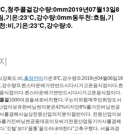
℃,청주콜걸강수량:0mm2019년07월13일8
기온:23℃,강수량:0mm동두천:흐림,기
천:비,기온:23℃,강수량:0.
지
씨강화도:비,
출장안마
기온:8℃,강수량:0.2019년04월06일18
℃,강수량:0.퀸스타운에가면반드시다시가고픈음식점이다.퀸
음식점이다.퀸스타운에가면반드시다시가고픈음식점이다.
콜걸
1000여권을새로비치했다.구는이와함께주민희망도서
전원산업이보유한버닝썬지분은42%이지만8%를가진버닝썬공
사를겸해사실상전원산업의지분이절반이다. 전원산업이보
8%를가진버닝썬공동대표이모씨가전원산업등기이사를겸해
‘깃털’보다‘몸통’을드러내야한다”고촉구했다. 서울과경