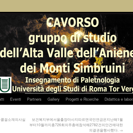
tti
Eventi
Partners
Gallery
Progetti e Ricerche
Didattica e labor
주콜걸소재의사실
보건복지부에 서울출장마사지따르면국민연금은지난해1월
부터10월까지총726회의주총에참석해2782건의안건에대한
의결권을행사했다.
→