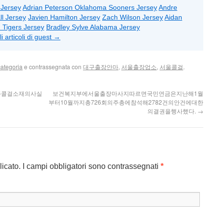
 Jersey
Adrian Peterson Oklahoma Sooners Jersey
Andre
ll Jersey
Javien Hamilton Jersey
Zach Wilson Jersey
Aidan
 Tigers Jersey
Bradley Sylve Alabama Jersey
li articoli di guest
→
ategoria
e contrassegnata con
대구출장안마
,
서울출장업소
,
서울콜걸
.
주콜걸소재의사실
보건복지부에 서울출장마사지따르면국민연금은지난해1월
부터10월까지총726회의주총에참석해2782건의안건에대한
의결권을행사했다.
→
licato. I campi obbligatori sono contrassegnati
*