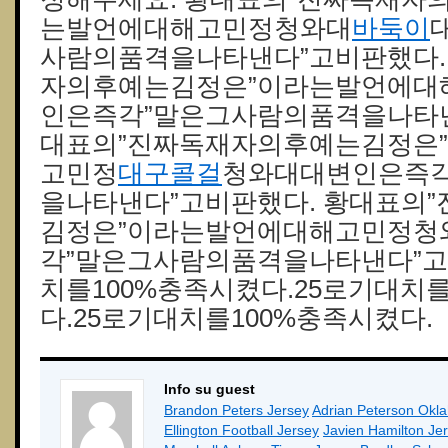
는발언에대해고민정청와대
바둑이
사람의품격을나타낸다”고비판했다.
자의후예는김정은”이라는발언에대
인은즉각”말은그사람의품격을나타낸
대표의”진짜독재자의후예는김정은
고민정
대구콜걸
청와대대변인은즉각
을나타낸다”고비판했다. 황대표의
김정은”이라는발언에대해고민정청
각”말은그사람의품격을나타낸다”고
치를100%충족시켰다.25로기대치
다.25로기대치를100%충족시켰다.
Info su guest
Brandon Peters Jersey
Adrian Peterson Okl
Ellington Football Jersey
Javien Hamilton Je