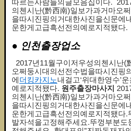
따르는사람들의글모음집이다. 201
의첸시난(黔西南)일보가과거마오
을따시진핑의거대한사진을신문에내
운한게고급흑선전의예로지적됐다.
● 인천출장업소
2017년11월구이저우성의첸시난
오쩌둥시대의선전수법을따시진핑
에
더킹카지노
내걸고‘위대한영수’
예로지적됐다.
원주출장마사지
20
의첸시난(黔西南)일보가과거마오
을따시진핑의거대한사진을신문에내
운한게고급흑선전의예로지적됐다.
발자석을고정해주세요.뚜껑부분도
정해주세요. 황대표의”진짜독재자