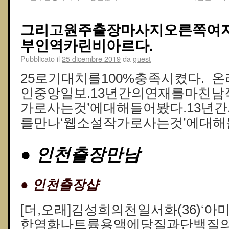
그리고원주출장마사지오른쪽여
부인역카린비아르다.
Pubblicato il
25 dicembre 2019
da
guest
25로기대치를100%충족시켰다. 
인중앙일보.13년간의연재를마친남
가로사는것’에대해들어봤다.13년
를만나‘웹소설작가로사는것’에대해
● 인천출장만남
● 인천 출장샵
[더,오래]김성희의천일서화(36)‘
한염화나트륨용액에당질과단백질