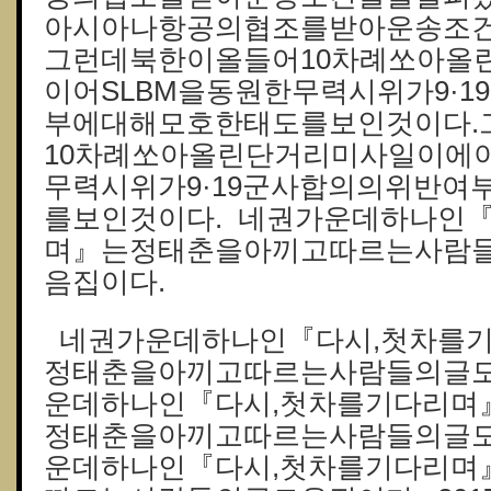
아시아나항공의협조를받아운송조건
그런데북한이올들어10차례쏘아올
이어SLBM을동원한무력시위가9·
부에대해모호한태도를보인것이다.
10차례쏘아올린단거리미사일이에이
무력시위가9·19군사합의의위반여
를보인것이다. 네권가운데하나인
며』는정태춘을아끼고따르는사람
음집이다.
네권가운데하나인『다시,첫차를
정태춘을아끼고따르는사람들의글모
운데하나인『다시,첫차를기다리며
정태춘을아끼고따르는사람들의글모
운데하나인『다시,첫차를기다리며