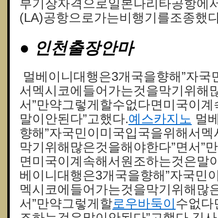
부기장자격으로일본나리타공항에
(LA)공항으로가는비행기를조종했다
● 인천출장안마
멀베이니대행은3개국을향해”자국
서멕시코에들어가는것을막기위해많
서”만약그렇게할수없다면미국이계
말이안된다”고했다.
예스카지노
멀베
향해”자국민이미국입국을위해서멕
막기위해많은것을해야한다”면서”
면미국이계속해서원조하는것은말이안
베이니대행은3개국을향해”자국민
멕시코에들어가는것을막기위해많은
서”만약그렇게할
로우바둑이
수없다
조하는것은말이안된다”고했다.김