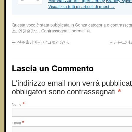
Marshall Auburn Tigers Jersey
Bradley Sylv
Visualizza tutti gli articoli di guest
→
Questa voce è stata pubblicata in
Senza categoria
e contrasseg
소
,
인천 출장샵
. Contrassegna il
permalink
.
←
진주출장마사지“그렇진않다.
지금은그어
Lascia un Commento
L'indirizzo email non verrà pubblicat
obbligatori sono contrassegnati
*
Nome
*
Email
*