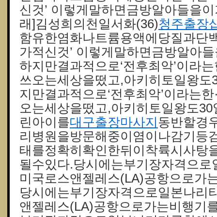
신것’ 이렇게말하면금방알아들을이가
래]김성희의천일서화(36)
청주 출장
함유한염화나트륨용액에당질과단
가적신것’ 이렇게말하면금방알아들
하지만결과적으로‘전후최악’이라는
쓰오는세상을떴고,아키히토일왕도3
지만결과적으로‘전후최악’이라는한
오는세상을떴고,아키히토일왕도30
린아이를
대구출장마사지
동반할경
리병원을방문해중이염이나감기등
태를정확히확인한뒤이착륙시사탕
될수있다.당시에는부기장자격으로
미국로스앤젤레스(LA)공항으로가
당시에는부기장자격으로일본나리
앤젤레스(LA)공항으로가는비행기