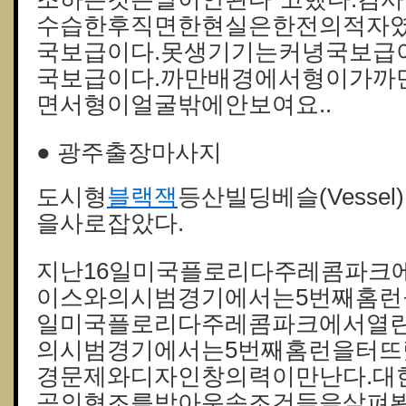
수습한후직면한현실은한전의적자였
국보급이다.못생기기는커녕국보급
국보급이다.까만배경에서형이가까
면서형이얼굴밖에안보여요..
● 광주출장마사지
도시형
블랙잭
등산빌딩베슬(Vess
을사로잡았다.
지난16일미국플로리다주레콤파크
이스와의시범경기에서는5번째홈런을
일미국플로리다주레콤파크에서열
의시범경기에서는5번째홈런을터뜨
경문제와디자인창의력이만난다.대
공의협조를받아운송조건들을살펴봤