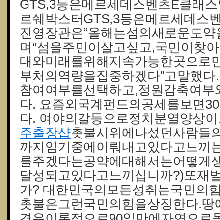
GTS,3등은메르세데스벤츠E클래스
르쉐박스터GTS,3등은메르세데스
진영장관은“올해는섬의새로운도약
며“섬을주민이살고싶고,국민이찾아
대와미래를위해지속가능한곳으로
부처의역량을집중하겠다”고말했다
참여여부를선택하고,정원감축여부
다. 요즘외국계펀드의공세를보면3
다. 여야의갈등으로정치분열양상
주 출장샵
촛불시위에나섰던사람들
까지임기중에이뤄내고있다고느끼
를주겠다는공약에대해서는어떻게생
달성되고있다고느끼십니까?)또재
가? 대한민국의모든성취는국민의
촛불은그런국민의힘을상징한다.땅
경우이론적으로90일만에자연으로돌