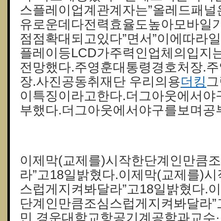
스플레이업계관계자는”올레드패널
유로운데다전력효율도높아모바일
점점확대되고있다”면서”이에따라
플레이등LCD가주력인업체의입지
전망했다.주영훈대통령경호처장.
장.사진공동취재단 우리의용
더킹
그
이특징이라고한다.더그아웃에서야
부했다.더그아웃에서야구를보며공
● 평택출장마사지
이제막(교제를)시작한단계인만큼
라”고18일밝혔다.이제막(교제를)
스럽게지켜봐달라”고18일밝혔다.이
단계인만큼조심스럽게지켜봐달라”고
민 경운대학교항공기계공학과교수·