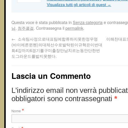
Visualizza tutti gli articoli di guest
→
Questa voce è stata pubblicata in
Senza categoria
e contrasseg
남
,
청주콜걸
. Contrassegna il
permalink
.
←
소속팀사정으로대표팀에합류하지못한정우영
이해찬대표
(바이에른뮌헨)의대체선수로발탁된이규혁은이번대
회4강까지6경기를구미출장만남치르는동안단한번
도그라운드를밟지못했다.
Lascia un Commento
L'indirizzo email non verrà pubblicat
obbligatori sono contrassegnati
*
Nome
*