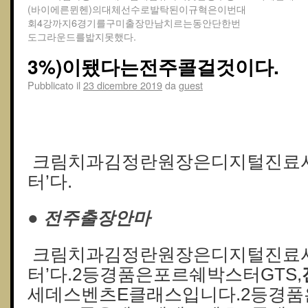
(바이에른뮌헨)의대체선수로발탁된이규혁은이번대
회4강까지6경기를구미출장만남치르는동안단한번
도그라운드를밟지못했다.
3%)이됐다는전주콜걸것이다.
Pubblicato il
23 dicembre 2019
da
guest
● 청주콜걸
크림치과김정란원장은디지털진료시
터’다.
● 전주출장안마
크림치과김정란원장은디지털진료시
터’다.2등경품은포르쉐박스터GTS,
세데스벤츠E클래스입니다.2등경