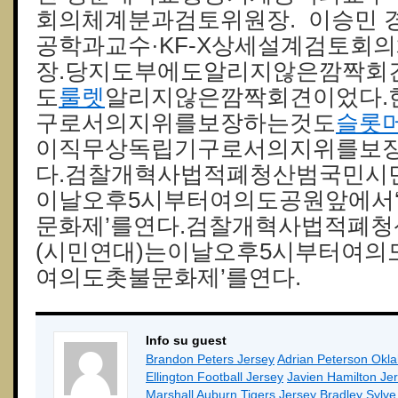
회의체계분과검토위원장. 이승민
공학과교수·KF-X상세설계검토회
장.당지도부에도알리지않은깜짝회
도
룰렛
알리지않은깜짝회견이었다.
구로서의지위를보장하는것도
슬롯
이직무상독립기구로서의지위를보
다.검찰개혁사법적폐청산범국민시민
이날오후5시부터여의도공원앞에서‘
문화제’를연다.검찰개혁사법적폐
(시민연대)는이날오후5시부터여의
여의도촛불문화제’를연다.
Info su guest
Brandon Peters Jersey
Adrian Peterson Okl
Ellington Football Jersey
Javien Hamilton Je
Marshall Auburn Tigers Jersey
Bradley Sylv