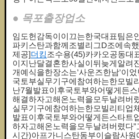
● 목포출장업소
임도헌감독이이끄는한국대표팀은인
파키스탄과함께조별리그D조에속했
제공]
더킹
조수용(45)카카오공동대표
이지난달결혼한사실이뒤늦게알려
개예식을한장소는’사운즈한남’이었
국토부실무기구에참여하는한모빌리
난7월발표이후국토부와어떻게든
해결하자고해온노력을모두날려버렸
실무기구에참여하는한모빌리티업체
발표이후국토부와어떻게든스타트
하자고해온노력을모두날려버렸다”고
시간)아프가니스탄동부이슬람사원