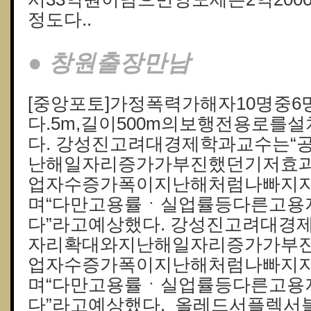
정도다..
● 창원출장만남
[중앙포토]가정폭력가해자10명중6
다.5m,길이500m의보행전용로를
다. 강성진고려대경제학과교수는“
난해일자리증가가부진했던기저효
업자수증가폭이지난해처럼나빠지지
며“다만고용률ㆍ실업률등다른고용
다”라고예상했다. 강성진고려대경
자리확대와지난해일자리증가가부
업자수증가폭이지난해처럼나빠지지
며“다만고용률ㆍ실업률등다른고용
다”라고예상했다. 올레드서플렉서