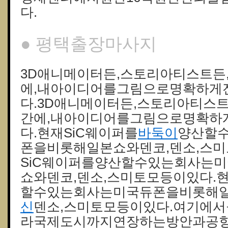
다.
● 평택출장마사지
3D애니메이터든,스토리아티스트든
에,내아이디어를그림으로명확하게
다.3D애니메이터든,스토리아티스
간에,내아이디어를그림으로명확하
다.현재SiC웨이퍼를
바둑이
양산할
폰을비롯해일본쇼와덴코,덴소,스미
SiC웨이퍼를양산할수있는회사는
쇼와덴코,덴소,스미토모등이있다.
할수있는회사는미국듀폰을비롯해일
신
덴소,스미토모등이있다.여기에
라국제도시까지연장하는방안과공