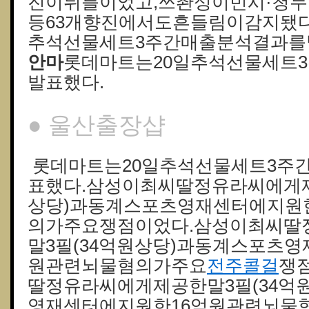
진이뒤를이었고,쓰촨성이빈시·청두
등63개향진에서도흔들림이감지됐다
추석선물세트3주간매출분석결과를
안마
롯데마트는20일추석선물세트
발표했다.
● 울산 출장샵
롯데마트는20일추석선물세트3주
표했다.삼성이최씨딸정유라씨에게제
상당)과동계스포츠영재센터에지원
의가주요쟁점이었다.삼성이최씨딸
말3필(34억원상당)과동계스포츠영
원관련뇌물혐의가주요
전주콜걸
쟁
딸정유라씨에게제공한말3필(34억
영재센터에지원한16억원관련뇌물