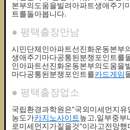
본부의도움을빌려아파트생애주기
트를돌아봅니다.
● 평택출장만남
시민단체인아파트선진화운동본부
생애주기마다공통된분쟁포인트를돌
인아파트선진화운동본부의도움을
마다공통된분쟁포인트를
카드게임
● 평택출장업소
국립환경과학원은”국외미세먼지유
농도가
카지노사이트
높고,일부중부
로미세먼지가짙을것”이라고전망했다