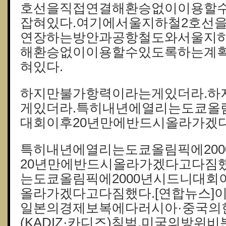
호선을직접연결해환승없이이용할
잡혀있다.여기에서울지하철2호선
연장하는방안과공항철도와서울지
해환승없이이용할수있도록하는계
혀있다.
하지만불가항력이라는게있더라.하
게있더라.특히내년에열리는도쿄올림
대회이후20년만에반드시올라가겠
특히내년에열리는도쿄올림픽에20
20년만에반드시올라가겠다고다짐
는도쿄올림픽에2000년시드니대회
올라가겠다고다짐했다.[연합뉴스]
일본의경제보복에다러시아·중국의
(KADIZ·카디즈)침범,미국의방