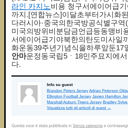
라인 카지노
비용 청구서에이어급
까지.[연합뉴스]이달초부터가시화
다러시아·중국의한국방공식별구역(KA
미국의방위비분담금언급등동맹비
서에이어급기야북한의탄도미사일까지
화운동39주년기념식을하루앞둔17
안마
운정동국립5ㆍ18민주묘지에
다.
Info su guest
Brandon Peters Jersey
Adrian Peterson Okl
Ellington Football Jersey
Javien Hamilton Je
Marshall Auburn Tigers Jersey
Bradley Sylv
Visualizza tutti gli articoli di guest
→
Questa voce è stata pubblicata in
Senza categoria
e contrasseg