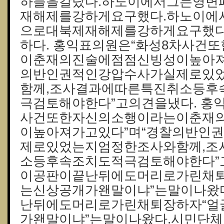
하늘을갈랐다.하노이에서그는영변
재해제를강하게요구했다.하노이에
으로대북제재해제를강하게요구했다
하다. 홍익표의원은“화성8차사건
이춘재의진술에점점신빙성이높아져
의반인권적인강압수사가실제로있
함께,조사결과에따른특진취소등후
극검토해야한다”고의견을냈다. 홍
사건또한자신의소행이라는이춘재
이높아져가고있다”며“경찰의반인
제로있었는지엄정한조사와함께,조
소등후속조치도적극검토해야한다”
이공판이끝난뒤에도머리로가린채퇴
는신상공개가왠말이냐”는말이나왔
난뒤에도머리로가린채퇴장하자“얼
가왠말이냐”는말이나왔다.시민단