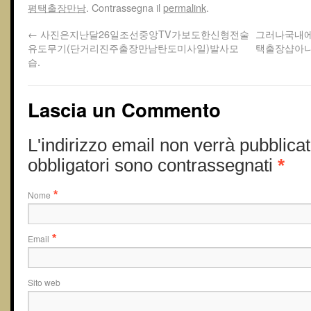
평택출장만남
. Contrassegna il
permalink
.
←
사진은지난달26일조선중앙TV가보도한신형전술
그러나국내
유도무기(단거리진주출장만남탄도미사일)발사모
택 출장샵아
습.
Lascia un Commento
L'indirizzo email non verrà pubblicat
obbligatori sono contrassegnati
*
Nome
*
Email
*
Sito web