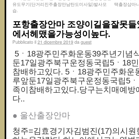
유도무기(단거리진주출장만남탄도미사일)발사모
택 출장샵아
습.
포항출장안마 조양이길을잘못들
에서헤맸을가능성이높다.
Pubblicato il
21 dicembre 2019
da
guest
5ㆍ18광주민주화운동39주년기념
둔17일광주북구운정동국립5ㆍ18
참배하고있다. 5ㆍ18광주민주화운
루앞둔17일광주북구운정동국립5ㆍ
족이참배하고있다.당구는치매예방
다..
● 울산출장안마
청주=김효경기자김범진(17)의시