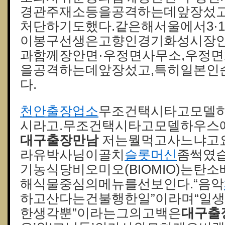
경관주재소등을공격하는데앞장섰고
처단하기도했다.같은해서울에서3·
이봉구선생은고향인경기화성시장
과함께장안면·우정면사무소,우정
을공격하는데앞장섰고,특히일본인
다.
천안출장업소
무조건택시타고모델
시라고.무조건택시타고모델하우스
대구출장만남
저는뭘먹고사느냐고
라유박사님이골치
슬롯머신
좀썩였
기농식당비오미오(BIOMIO)는탄
해식물중심의메뉴를선보인다.“음악
하고산다는건불행한일”이라며“일
한생각뿐”이라는그의고백은
대구출