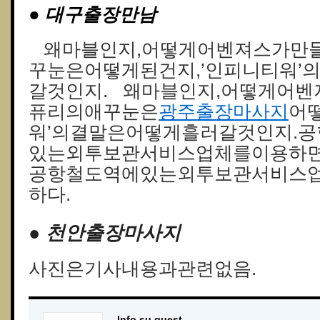
● 대구출장만남
왜마블인지,어떻게어벤져스가만들
꾸눈은어떻게된건지,’인피니티워’
갈것인지. 왜마블인지,어떻게어벤
퓨리의애꾸눈은
광주출장마사지
어
워’의결말은어떻게흘러갈것인지.
있는외투보관서비스업체를이용하면
공항철도역에있는외투보관서비스
하다.
● 천안출장마사지
사진은기사내용과관련없음.
Info su guest