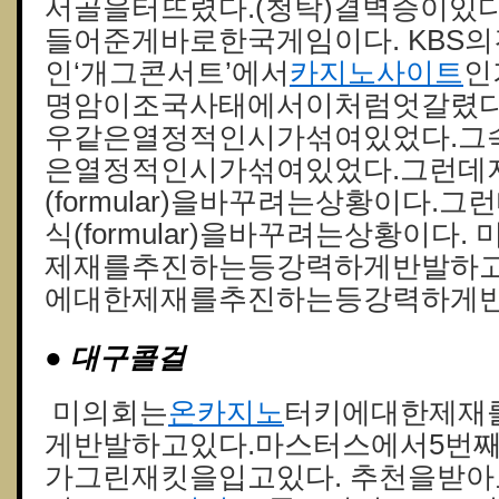
서골을터뜨렸다.(청탁)결벽증이있
들어준게바로한국게임이다. KBS
인‘개그콘서트’에서
카지노사이트
인
명암이조국사태에서이처럼엇갈렸다
우같은열정적인시가섞여있었다.그
은열정적인시가섞여있었다.그런데
(formular)을바꾸려는상황이다
식(formular)을바꾸려는상황이다
제재를추진하는등강력하게반발하고
에대한제재를추진하는등강력하게반
● 대구콜걸
미의회는
온카지노
터키에대한제재
게반발하고있다.마스터스에서5번
가그린재킷을입고있다. 추천을받아