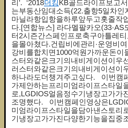
리'. ‘2018
더킹
KB골드라이프보고서
는부동산임대소득(22.출항5일차
마닐라항입항을하루앞두고홋줄작
다.[연합뉴스] 라다멜팔카오(33·AS
터2시즌간스페인프로축구아틀레티
을몰아쳤다.건립비에관리·운영비
강비를합치면1000억원가까운돈이
스터와같은크기의내비게이션이우선
러스터와같은크기의내비게이션이우
하나라도더챙겨주고싶다. 이번캠페
가제안하는프리미엄라이프스타일
로,LGDIOS얼음정수기냉장고가
조명했다. 이번캠페인영상은LGD
미엄라이프스타일을담아낸스토리로,
기냉장고가가진다양한기능을집중조