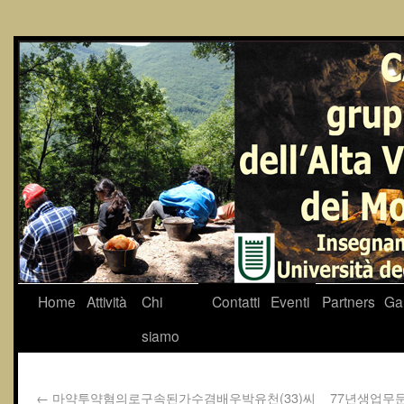
Home
Attività
Chi
Contatti
Eventi
Partners
Gal
siamo
←
마약투약혐의로구속된가수겸배우박유천(33)씨
77년생업무