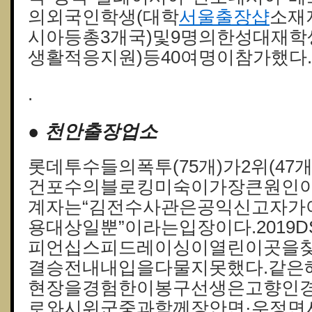
의외국인학생(대학
서울 출장샵
소재
시아등총3개국)및9명의한성대재학
생활적응지원)등40여명이참가했다.
.
● 천안출장업소
롯데투수들의폭투(75개)가2위(47
건포수의블로킹미숙이가장큰원인이
계자는“김전수사관은공익신고자가
용대상일뿐”이라는입장이다.2019
피언십스피드레이싱이열린이곳을
결승전내내입을다물지못했다.같은해
현장을경험한이봉구선생은고향인
로와시위군중과함께장안면·우정면