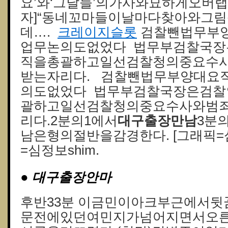
요’와‘그날들’의가사와묘하게오버랩
자]“동네꼬마들이날마다찾아와그
데….
크레이지슬롯
검찰뺀법무부
업무논의도없었다 법무부검찰국장
직을총괄하고일선검찰청의중요수
받는자리다. 검찰뺀법무부양대요
의도없었다 법무부검찰국장은검찰
괄하고일선검찰청의중요수사와범
리다.2분의1에서
대구출장만남
3분
남은형의절반을감경한다. [그래픽=심정
=심정보shim.
● 대구출장안마
후반33분 이금민이아크부근에서
문전에있던여민지가넘어지면서오