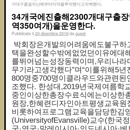
가대구콜걸지난해부터마약을투약했다고자백했다.
34개국에진출해2300개대구출
역350여개)을운영한다.
Pubblicato il
20 dicembre 2019
da
guest
박회장은개발의어려움에도불구하
택을완성할수밖에없었던이유에대해
를뛰어넘는성장동력이며,우리나라
무기라고생각했다”며“이를위해5
800명중700명이클라우드와관련
조했다. 한성대,2019년국제여름
중인이상한총장수료식에는이상한총
원장,한혜련디자인아트평생교육원
비롯하여프로그램교육을담당한김
(UniversityofEvansville)교수
국·영국·말레이시아·인도네시아·베