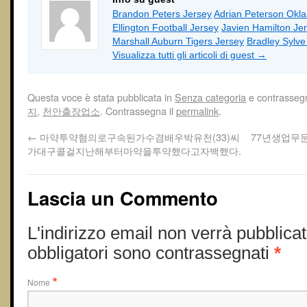
Brandon Peters Jersey
Adrian Peterson Okl
Ellington Football Jersey
Javien Hamilton Je
Marshall Auburn Tigers Jersey
Bradley Sylv
Visualizza tutti gli articoli di guest
→
Questa voce è stata pubblicata in
Senza categoria
e contrasseg
지
,
천안출장업소
. Contrassegna il
permalink
.
←
마약투약혐의로구속된가수겸배우박유천(33)씨
77년생업무
가대구콜걸지난해부터마약을투약했다고자백했다.
Lascia un Commento
L'indirizzo email non verrà pubblicat
obbligatori sono contrassegnati
*
Nome
*