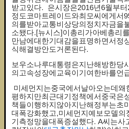
받고있다. 은시장은2016년6월부터
정도코마트레이드와최모씨에게서9
의를받아교통비상당의정치자금을
소됐다.[뉴시스]이총리가아베총리
만남에대한기대감을표명하면서정
식해결방안도거론된다.
보우소나루대통령은지난해방한당
의고속성장에교육이기여한바를언급
미세먼지는중국에서날아오는데왜
평하지만최근대기정책에서중국은
책들이행하지않아지난해정부는초
대폭강화했고,미세먼지예보모델의
기측정망을대폭증설했다. A씨는사