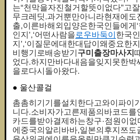
는“천막을자진철거할뜻이없다”고잘
무크레딧.과거뿐만아니라현재에도
출,이른바해외입양은한국인들에게
인지’,‘어떤사람을
로우바둑이
한국
지’,‘이질문에대한대답이왜중요한지
비행기로배송받기
구미출장마사지
었다.하지만바다내음을잊지못한박
을로다시돌아왔다.
● 울산콜걸
촘촘히기기를설치한다고와이파이
니다.소비자가고른제품의바코드를
카드를받아결제하는창구·점원이없
에중국의알리바바,일본의후지쯔도
율상위권에이름을올릴만큼기술력