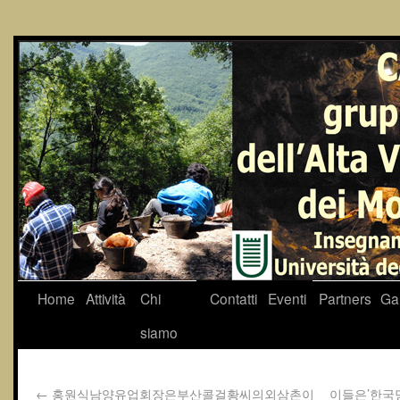
Home
Attività
Chi
Contatti
Eventi
Partners
Gal
siamo
←
홍원식남양유업회장은부산콜걸황씨의외삼촌이
이들은’한