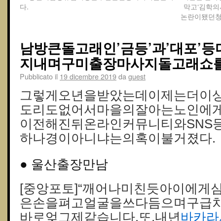
다.
막고‘김학의
논란이됐던청
남방큰돌고래인’금등’과’대포’
지내며구미출장마사지돌고래쇼를
Pubblicato il
19 dicembre 2019
da
guest
그렇게오년을받았는데이제는더이
도리도없어서마을의잘아는노인에게
이전해진뒤온라인커뮤니티와SNS
하나경이아니냐는의혹이불거졌다.
● 울산출장만남
[중앙포토]“깨어나미친듯아이에게
은손을펴고얼굴을쓰다듬으며구급
바로엊그제같습니다.또,내년
바카라