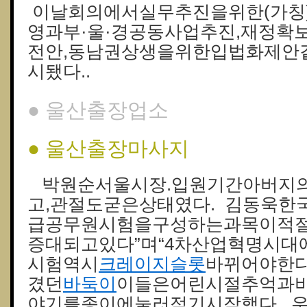
이날회의에서실무추진을위한(가칭)
영과부·울·경공동사업추진,재정확
전안,동남권상생을위한입법화제안
시됐다..
● 울산출장업소
● 울산출장마사지
박원순서울시장.입원기간아버지
고,관절도굳은상태였다. 김동욱한
급공무원시험을구성하는과목이적
증대되고있다”며“4차산업혁명시대
시험역시
크레이지슬롯
바뀌어야한다
겼던
바둑이
이들은어린시절추억과
야기를종이에눌러적기시작했다. 