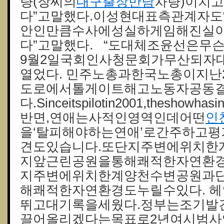
량(장씨의
대구출장만남
차량)이치
다”고말했다.이성현대표측관계자도
안인만큼수사에성실하게임해진실
다”고말했다. “도대체조윤선은무
9월2일국회인사청문회가무산되자
열었다. 민주노총과한국노총이지난
도로에서톨게이트해고노동자공동
다.Sinceitspilotin2001,theshowhasin
반면,연애는사적인영역인데어떤
인
을‘탈피해야하는연애’로간주하고
견도있습니다.또단지주변에위치한
지앞근린공원을통해쾌적한자연환경
지주변에위치한계양천수변공원과
해쾌적한자연환경도누릴수있다. 헤
뛰고대기록을세웠다.정부는조기발
끌어올리겠다는목표로2년여시범