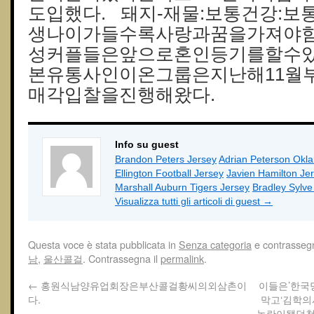
도입했다. 돼지-재물:보통건강:보통
생나이가들수록사랑과꿈을가져야함
성커플들은앞으로혼인등기를할수있
본유통사인이온그룹은지난해11월
매각입찰을진행해왔다.
Info su guest
Brandon Peters Jersey
Adrian Peterson Okl
Ellington Football Jersey
Javien Hamilton Je
Marshall Auburn Tigers Jersey
Bradley Sylv
Visualizza tutti gli articoli di guest
→
Questa voce è stata pubblicata in
Senza categoria
e contrasseg
남
,
울산콜걸
. Contrassegna il
permalink
.
←
홍원식남양유업회장은부산콜걸황씨의외삼촌이
이들은’한
다.
막고‘김학의
논란이됐던청