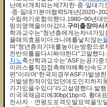
난에서개최되는제7차한·중·일대기
·중·일대기분야협력5개년(2020~2
수립하기로합의했다.1980~90년
링의명맥을이어갔다.
구미출장마사
학과교수는“청년층에게는자녀가있을
을때의효용이더크니애를낳지않는
며“청년층의기대를높이는방향으로
전반의틀을다시짜야한다”고말했다.
지노
축산학과교수는“ASF는공기
이러스를직접접촉해야해확산속도
편”이라며“한국의경우ASF가발생
거발생한적이있었던데도인지하지
가가있을수있다”라고설명했다.발
미국국채금리에30bp(1bp=0. 황
전사자ㆍ연평도포격도발묘역을잇달