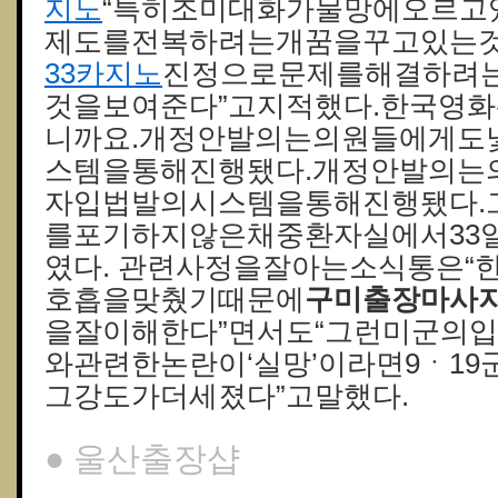
지노
“특히조미대화가물망에오르고
제도를전복하려는개꿈을꾸고있는
33카지노
진정으로문제를해결하려
것을보여준다”고지적했다.한국영
니까요.개정안발의는의원들에게도
스템을통해진행됐다.개정안발의는
자입법발의시스템을통해진행됐다.
를포기하지않은채중환자실에서33
였다. 관련사정을잘아는소식통은“
호흡을맞췄기때문에
구미출장마사
을잘이해한다”면서도“그런미군의
와관련한논란이‘실망’이라면9ㆍ19
그강도가더세졌다”고말했다.
● 울산 출장샵