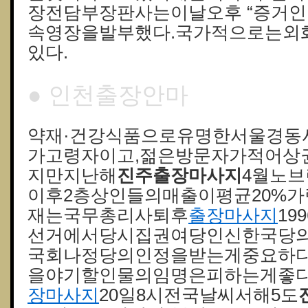
장전담부장판사는이날오후 “증거인
속영장을발부했다.국가적으로는외
있다.
● 인천출장안마
약재·건강식품으로유명한서울경동
가고령자이고,젊은방문자가적어상
지만지난해
진주출장마사지
4월노
이후2층상인들의매출이평균20%가
재는국무총리사퇴후
출장마사지
19
선거에서당시집권여당인신한국당의
국회나정당의인정을받는게중요하
을야기할인물의임명은피하는게좋다.2
장마사지
20일8시전국날씨서해5도