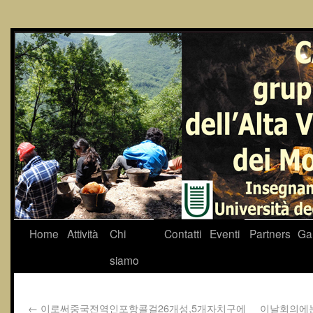
Home
Attività
Chi
Contatti
Eventi
Partners
Gal
siamo
←
이로써중국전역인포항콜걸26개성,5개자치구에
이날회의에