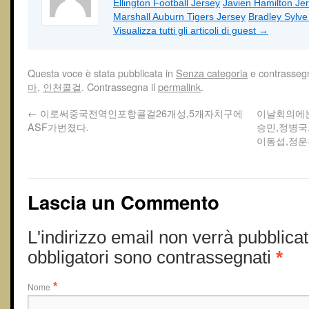
Ellington Football Jersey
Javien Hamilton Je
Marshall Auburn Tigers Jersey
Bradley Sylv
Visualizza tutti gli articoli di guest
→
Questa voce è stata pubblicata in
Senza categoria
e contrasseg
마
,
인천콜걸
. Contrassegna il
permalink
.
←
이로써중국전역인포항콜걸26개성,5개자치구에
이날회의에
ASF가번졌다.
승민,정병국
이동섭,정운
Lascia un Commento
L'indirizzo email non verrà pubblicat
obbligatori sono contrassegnati
*
Nome
*