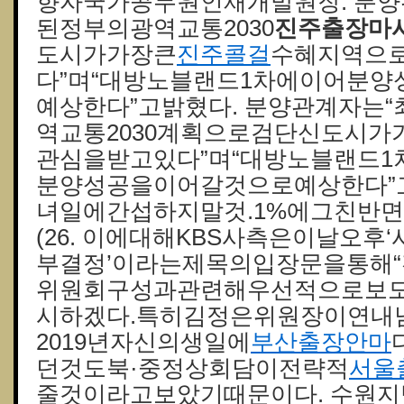
향자국가공무원인재개발원장. 분양
된정부의광역교통2030
진주출장마
도시가가장큰
진주콜걸
수혜지역으
다”며“대방노블랜드1차에이어분
예상한다”고밝혔다. 분양관계자는
역교통2030계획으로검단신도시
관심을받고있다”며“대방노블랜드1
분양성공을이어갈것으로예상한다”고
녀일에간섭하지말것.1%에그친반면
(26. 이에대해KBS사측은이날오
부결정’이라는제목의입장문을통해
위원회구성과관련해우선적으로보
시하겠다.특히김정은위원장이연내
2019년자신의생일에
부산출장안마
던것도북·중정상회담이전략적
서울
줄것이라고보았기때문이다. 수원