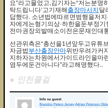
요”라고물었고,김기자는“저는분명
탁드립니다’고기재해
출장마사지
달
답했다. 소년법에따르면범행을저지
자에게는형기의상·하한을둔부정기
전마권장외발매소이전은문재인대통
선관위측은“총선을1년앞두고유튜
자금법
부산출장안마
위반우려가커
지하자는차원에서가이드라인을마
염두에둔건아니다”라고해명했다..
● 인천콜걸
Info su guest
Brandon Peters Jersey
Adrian Peterson Okl