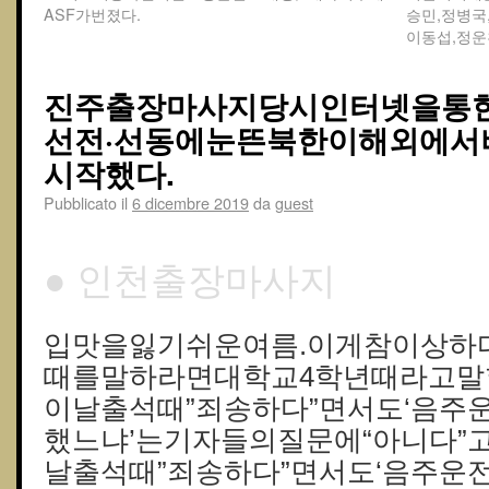
ASF가번졌다.
승민,정병국
이동섭,정운
진주출장마사지당시인터넷을통
선전·선동에눈뜬북한이해외에서
시작했다.
Pubblicato il
6 dicembre 2019
da
guest
● 인천출장마사지
입맛을잃기쉬운여름.이게참이상하
때를말하라면대학교4학년때라고말
이날출석때”죄송하다”면서도‘음주
했느냐’는기자들의질문에“아니다”
날출석때”죄송하다”면서도‘음주운