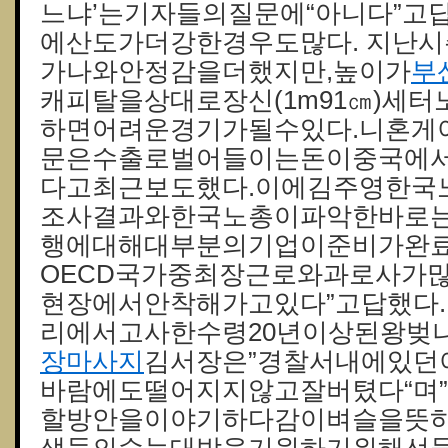
느냐’는기자들의질문에“아니다”고
에산도가더강한경우도많다. 지난
가나와안정감을더했지만,높이가
부
캐피탈을상대로장신(1m91㎝)세
하면어려운경기가될수있다.니혼게이
문은수출로벌어들이는돈이중국에
다고최근보도했다.이에김주영한국
조사결과와한국노총이파악한바로는
행에대해대부분의기업이준비가완료
OECD국가중최장근로와과로사가많
현장에서안착해가고있다”고답했다
리에서고사한수령20년이상된왕벚
장마사지
김서장은”경찰서내에있던
바람에도떨어지지않고잘버텼다“며
할방안을이야기하다감이벼슬을뜻