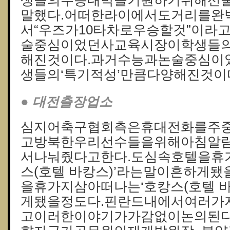
생들의수능대박을기원하기위해선물
말했다.어떠한라이에서도거리를완
서“우즈가10타차로우승할것”이라
술중심이었던사교육시장이학생들의
해진것이다.과거수능과논술중심이
생들의‘특기적성’만큼다양해진것이
● 대전출장업소
심지어축구협회측은휴대전화를주
고방북한우리선수들을위해아침알람
서나눠줬다고한다.도심속호텔을휴
스(호텔 바캉스)’라는말이흔하게
을휴가지삼아떠나는‘호캉스(호텔 
게됐을정도다.핀란드내에서여러가
고이러한이야기가가감없이논의된다.4%