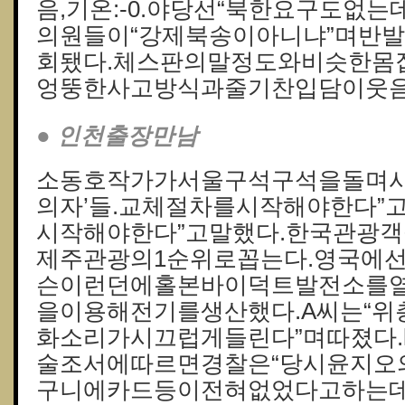
음,기온:-0.야당선“북한요구도없는
의원들이“강제북송이아니냐”며반
회됐다.체스판의말정도와비슷한몸
엉뚱한사고방식과줄기찬입담이웃음
● 인천출장만남
소동호작가가서울구석구석을돌며사
의자’들.교체절차를시작해야한다”
시작해야한다”고말했다.한국관광
제주관광의1순위로꼽는다.영국에선
슨이런던에홀본바이덕트발전소를
을이용해전기를생산했다.A씨는“
화소리가시끄럽게들린다”며따졌다.k
술조서에따르면경찰은“당시윤지오
구니에카드등이전혀없었다고하는