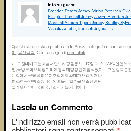
Info su guest
Brandon Peters Jersey
Adrian Peterson Okl
Ellington Football Jersey
Javien Hamilton Je
Marshall Auburn Tigers Jersey
Bradley Sylv
Visualizza tutti gli articoli di guest
→
Questa voce è stata pubblicata in
Senza categoria
e contrasseg
마
,
울산콜걸
. Contrassegna il
permalink
.
←
오원내대표는이날서면브리핑을통해 “17일과19
[AP=연합뉴
일,국방부의브리핑자리에청와대행정관이참석했다
프올림픽출
는점에서군당국의은폐조작에청와대가개입했거나
최소한묵인방조했다는의혹을피할수울산출장만남
없게됐다”며 “국회국정조사가불가피하다.
Lascia un Commento
L'indirizzo email non verrà pubblicat
obbligatori sono contrassegnati
*