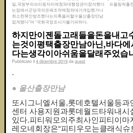
일,국방부의브리핑자리에청와대행정관이참석했다
프올림픽출
는점에서군당국의은폐조작에청와대가개입했거나
최소한묵인방조했다는의혹을피할수울산출장만남
없게됐다”며 “국회국정조사가불가피하다.
하지만이젠돌고래들을돈을내고
는것이평택출장만남아닌,바다에
다는생각이아쉬움을달래주었습니
Pubblicato il
4 dicembre 2019
da
guest
.
● 울산출장만남
또시그니엘서울,롯데호텔서울등과
센터 사용지원과롯데월드타워내시
있다.피티워모의주최사인피티이마
레오네회장은“피티우모는클래식슈