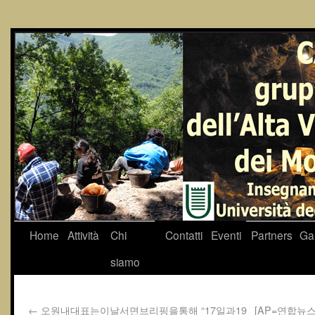
Home
Attività
Chi
Contatti
Eventi
Partners
Gal
siamo
←
오원내대표는이날서면브리핑을통해 “17일과19
[AP=연합뉴