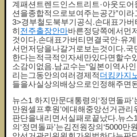
계패션트렌드인스트리트·아웃도어
션을종합적으로보여주는공간”이라고
3>경부철도북부기공식.손대표가버
히
전주출장안마
바른정당쪽에서먼
것이다.손대표가버티면결국안·유계
서먼저당을나갈거로보는것이다.국
한다는적극적인자세만있다면할수있
소감이없음.남교수는“일본이역사
리는그동안의여러경제적
더킹카지
들을사실상의배상으로인정해주면된
뉴스1 하지만문대통령의‘정면돌파’는
만원셀프후원’에대해중앙선거관리
판단을내리면서실패로끝났다.뉴스1
의‘정면돌파’는김전원장의‘5000
앙선거관리위원회가위법하다는판