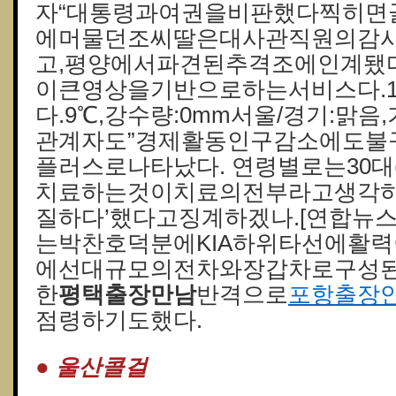
자“대통령과여권을비판했다찍히면
에머물던조씨딸은대사관직원의감
고,평양에서파견된추격조에인계됐
이큰영상을기반으로하는서비스다.1
다.9℃,강수량:0mm서울/경기:맑음,
관계자도”경제활동인구감소에도불
플러스로나타났다. 연령별로는30대
치료하는것이치료의전부라고생각하기
질하다’했다고징계하겠나.[연합뉴
는박찬호덕분에KIA하위타선에활력
에선대규모의전차와장갑차로구성
한
평택출장만남
반격으로
포항출장
점령하기도했다.
● 울산콜걸