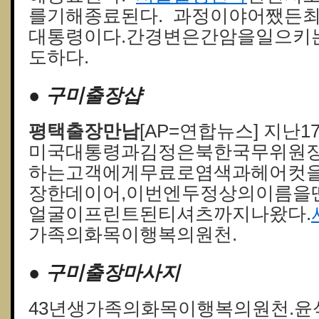
를기해종료된다. 과정이야어쨌든
대통령이다.간경변은간암을일으키
도하다.
● 구미 출장샵
평택출장만남
[AP=연합뉴스] 지난
미국대통령과김정은북한국무위원
하는고객에게무료로염색과헤어컷
장한데이어,이번엔두정상의이름을딴
얼굴이프린트된티셔츠까지나왔다.
가족의화목이행복의원천.
● 구미출장마사지
43년생가족의화목이행복의원천.