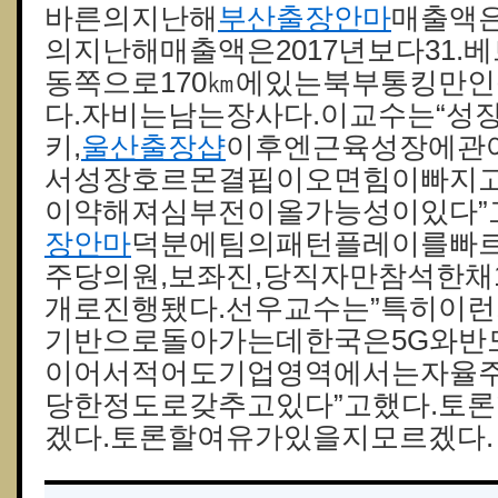
바른의지난해
부산출장안마
매출액은
의지난해매출액은2017년보다31
동쪽으로170㎞에있는북부통킹만
다.자비는남는장사다.이교수는“성
키,
울산 출장샵
이후엔근육성장에관여
서성장호르몬결핍이오면힘이빠지
이약해져심부전이올가능성이있다”
장안마
덕분에팀의패턴플레이를빠르
주당의원,보좌진,당직자만참석한채
개로진행됐다.선우교수는”특히이
기반으로돌아가는데한국은5G와반
이어서적어도기업영역에서는자율
당한정도로갖추고있다”고했다.토
겠다.토론할여유가있을지모르겠다.