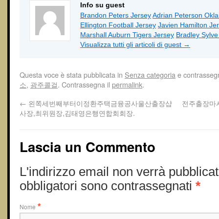
Info su guest
Brandon Peters Jersey
Adrian Peterson Okl
Ellington Football Jersey
Javien Hamilton Je
Marshall Auburn Tigers Jersey
Bradley Sylv
Visualizza tutti gli articoli di guest
→
Questa voce è stata pubblicata in
Senza categoria
e contrasseg
소
,
광주콜걸
. Contrassegna il
permalink
.
←
왼쪽세번째부터이정환주택금융공사울산 출장샵
전주출장마
사장,최위원장,김태영은행연합회회장.
Lascia un Commento
L'indirizzo email non verrà pubblicat
obbligatori sono contrassegnati
*
Nome
*