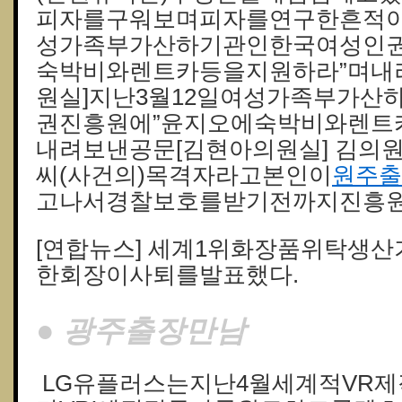
피자를구워보며피자를연구한흔적이다
성가족부가산하기관인한국여성인권
숙박비와렌트카등을지원하라”며내
원실]지난3월12일여성가족부가산
권진흥원에”윤지오에숙박비와렌트
내려보낸공문[김현아의원실] 김의
씨(사건의)목격자라고본인이
원주출
고나서경찰보호를받기전까지진흥원
[연합뉴스] 세계1위화장품위탁생
한회장이사퇴를발표했다.
● 광주출장만남
LG유플러스는지난4월세계적VR제