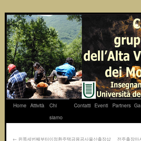
Home
Attività
Chi
Contatti
Eventi
Partners
Gal
siamo
←
왼쪽세번째부터이정환주택금융공사울산 출장샵
전주출장마