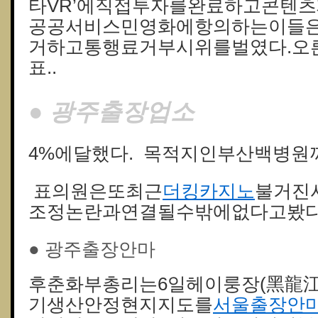
타VR’에직접투자를완료하고콘텐츠
공공서비스민영화에항의하는이들
거하고통행료거부시위를벌였다.오
표..
● 광주출장업소
4%에달했다. 목적지인부산백병원까
표의원은또최근
더킹카지노
불거진
조정논란과연결될수밖에없다고봤다
● 광주출장안마
후춘화부총리는6일헤이룽장(黑龍
기생산안정현지지도를
서울출장안