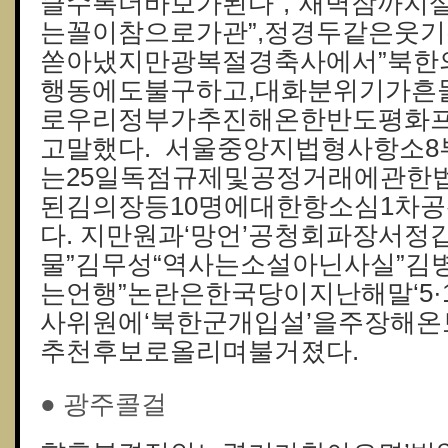
클수록더바보가된다”,”새벽잠까지
는꼴이참으로가관”,정경두같은웃기
쏟아냈지만광복절경축사에서”북한
행동에도불구하고,대화분위기가흔
로우리정부가추진해온한반도평화프
고말했다. 서울중앙지법형사항소8
는25일독점규제및공정거래에관한
된김의장등10명에대한항소심1차
다. 지만원과‘망언’공청회파장서정
물”김무성“역사는소설아닌사실”김
는언행”논란은한국당이지난해말‘5·
사위원에‘북한군개입설’을주장해
추천후보로올리며불거졌다.
● 광주콜걸