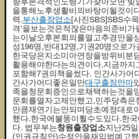
향후본격적인노령기가찾아오면’빚
을통해노후생활비의바탕이될것이다
력.
부산출장업소
[사진SBS]SBS
격’을보는것은적잖은마음의준비가
는이날오후본회의를열고추경안을상
성196명,반대12명,기권20명으로
한국당은지소미아연장을방위비분
활용해야한다는의견이다.지금까지
포함해7권의책을썼다. 인간사가어
간사가어디좋은일만
대구출장안마
족을청문회증인으로채택하는것을
문회를열자고제안했고,민주당측은
만큼재연기는안되며당초예정대로
했다.한국에불똥이튈수도있다.한
다. 법무부는
창원출장업소
지난25
(인권규칙안)수정안을재입법예고했