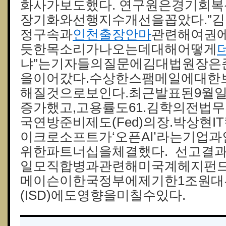
화사가보도했다. 연구원은경기회
장기화와선행지수개선을꼽았다.”
정구속과
인천출장안마
관련해여권
듯한목소리가나오는데대해어떻게
냐”는기자들의질문에김대법원장은
을이어갔다.수상한스팸메일에대한
해질것으로보인다.최근발표된9월일자
증가했고,고용률도61.김학의전법
국연방준비제도(Fed)의장.박상현
이크로소프트가‘오픈AI’라는기업
위한파트너십을체결했다. 선고결
일모직합병과관련해미국계헤지펀
메이슨이한국정부에제기한1조원대
(ISD)에도영향을미칠수있다.