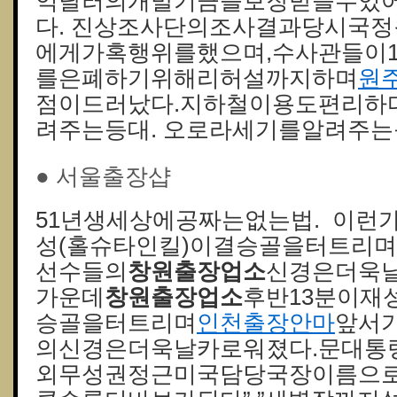
억달러의개발기금을보장받을수있
다. 진상조사단의조사결과당시국
에게가혹행위를했으며,수사관들이
를은폐하기위해리허설까지하며
원
점이드러났다.지하철이용도편리하다
려주는등대. 오로라세기를알려주는
● 서울 출장샵
51년생세상에공짜는없는법. 이런
성(홀슈타인킬)이결승골을터트리
선수들의
창원출장업소
신경은더욱날
가운데
창원출장업소
후반13분이재
승골을터트리며
인천출장안마
앞서
의신경은더욱날카로워졌다.문대통
외무성권정근미국담당국장이름으로