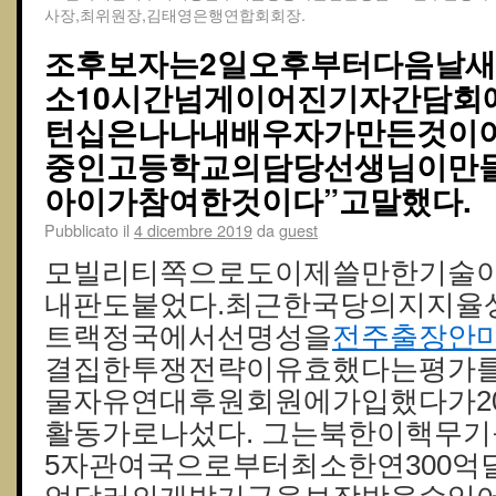
사장,최위원장,김태영은행연합회회장.
조후보자는2일오후부터다음날
소10시간넘게이어진기자간담회
턴십은나나내배우자가만든것이
중인고등학교의담당선생님이만
아이가참여한것이다”고말했다.
Pubblicato il
4 dicembre 2019
da
guest
모빌리티쪽으로도이제쓸만한기술이
내판도붙었다.최근한국당의지지율
트랙정국에서선명성을
전주출장안
결집한투쟁전략이유효했다는평가를
물자유연대후원회원에가입했다가2
활동가로나섰다. 그는북한이핵무
5자관여국으로부터최소한연300억달