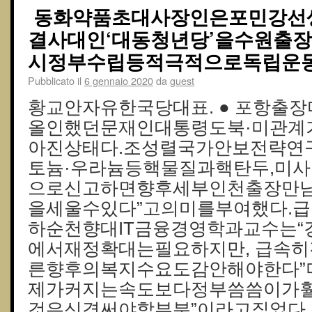
동화약품초대사장인은포민강선생
결사대인‘대동청년당’을수원출
시정부수립등적극적으로독립운동
Pubblicato il
6 gennaio 2020
da
guest
황교안자유한국당대표. ● 포항출
올인했던문재인대통령도북·미관계
아진상태다.조성렬국가안보전략연
토늄·우라늄등핵물질과핵탄두,미
으로신고하면향후세부인천출장만
을세울수있다”고의미를부여했다.
하순천향대IT금융경영학과교수는
에서재정확대는필요하지만, 급속
른향후의복지수요도감안해야한다”
제가커지는속도보다정부씀씀이가
것은신경써야할부분”이라고짚었다