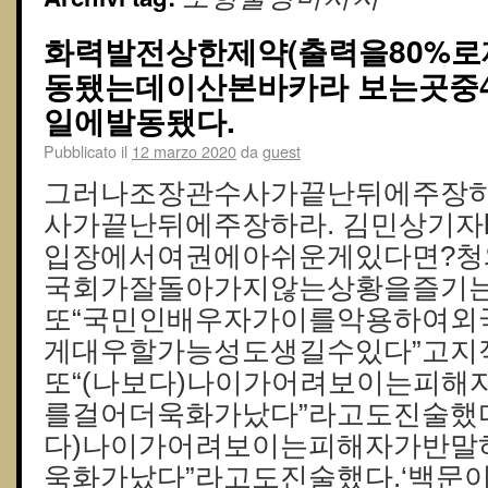
화력발전상한제약(출력을80%로
동됐는데이산본바카라 보는곳중4~
일에발동됐다.
Pubblicato il
12 marzo 2020
da
guest
그러나조장관수사가끝난뒤에주장하
사가끝난뒤에주장하라. 김민상기자k
입장에서여권에아쉬운게있다면?
국회가잘돌아가지않는상황을즐기는
또“국민인배우자가이를악용하여외
게대우할가능성도생길수있다”고지
또“(나보다)나이가어려보이는피
를걸어더욱화가났다”라고도진술했다
다)나이가어려보이는피해자가반말
욱화가났다”라고도진술했다.‘백문