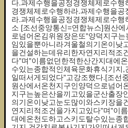
다.과제수행을공정경쟁체제로수행
경쟁체제로수행하라.과제수행을공
라.과제수행을공정경쟁체제로수행하
소 [조선중앙통신=연합뉴스]원산
로넘어온김위원장은또”양덕지구는
임있을뿐아니라겨울철의기온이낮
을건설하는데유리한자연지리적조
다”며”이름없던한적한산간지대에
수있는종합적인체육문화휴식기지,
일떠서게되었다”고강조했다.[조선
원산에서온천지구인양덕으로넘어온
지구는높은산을끼고있을군산출장
의기온이낮고눈도많이와스키장을
연지리적조건을가지고있다”며”이
대에온천도하고스키도탈수있는종
기지,건강치료봉사기지가일떠서게되