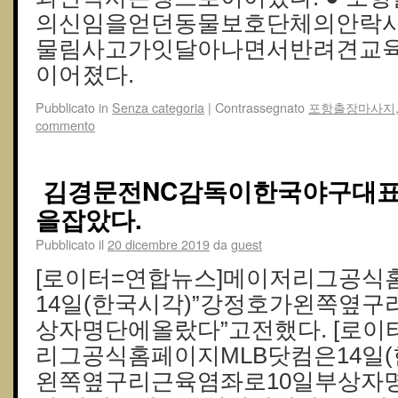
의신임을얻던동물보호단체의안락사
물림사고가잇달아나면서반려견교
이어졌다.
Pubblicato in
Senza categoria
|
Contrassegnato
포항출장마사지
commento
김경문전NC감독이한국야구대
을잡았다.
Pubblicato il
20 dicembre 2019
da
guest
[로이터=연합뉴스]메이저리그공식
14일(한국시각)”강정호가왼쪽옆구
상자명단에올랐다”고전했다. [로이
리그공식홈페이지MLB닷컴은14일(
왼쪽옆구리근육염좌로10일부상자