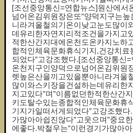
[조선중앙통신=연합뉴스]원산에
넘어온김위원장은또”양덕지구는높
니라겨울철의기온이낮고눈도많이
데유리한자연지리적조건을가지고있
적한산간지대에온천도온카지노하
합적인체육문화휴식기지,건강치료
되었다”고강조했다.[조선중앙통신
온천지구인양덕으로넘어온김위원장
렛높은산을끼고있을뿐아니라겨울
많이와스키장을건설하는데유리한
지고있다”며”이름없던한적한산간
키도탈수있는종합적인체육문화휴식
기지가일떠서게되었다”고강조했다.
가많아아쉽진않다”고웃으며”중요
에좋다.박철우는”이런경기가많아아