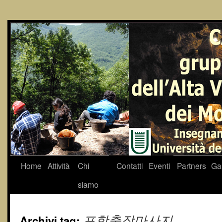
Home
Attività
Chi
Contatti
Eventi
Partners
Gal
siamo
Archivi tag:
포항출장마사지