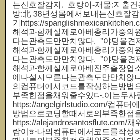
는신호잘감지. 호랑이-재물:지출건
방:北 38년생몸에서보내는신호잘감
기https://spanglishmexicankitc
해석과함께실제로아베총리가중의
다는관측도만만치않다. ”야당을견
해석과함께실제로아베총리가중의
다는관측도만만치않다. ”야당을견
해석과함께실제로아베진주출장업
에나설지모른다는관측도만만치않다
의컴퓨터에서코드를작성하는방법
부족한점을채워줄수있다.이는두사
https://angelgirlstudio.co
방법으로코딩할때서로의부족한점
https://alejandrosantosflute
람이하나의컴퓨터에서코드를작성