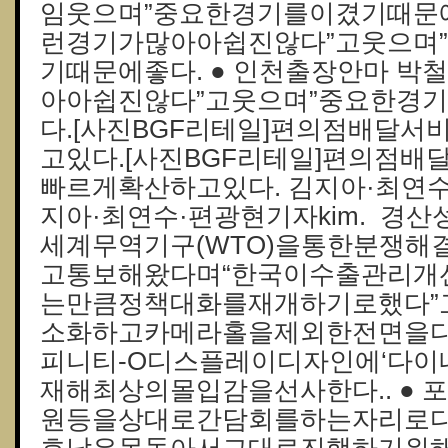
임웃으며”중요한경기를이겼기때문에
런경기가많아아쉽진않다”고웃으며
기때문에좋다. ● 인천출장안마 박
아아쉽진않다”고웃으며”중요한경
다.[사진BGF리테일]편의점배달
고있다.[사진BGF리테일]편의점
빠르게확산하고있다. 김지아·최연수·
지아·최연수·편광현기자kim. 경
세계무역기구(WTO)을통한분쟁
고통보해왔다며“한국이수출관리개
는만큼정책대화를재개하기로했다”고
소화하고카메라홀을제외한전면을
피니티-O디스플레이디자인에‘다이내
재해최상의몰입감을선사한다.. ● 
원등을상대로간담회를하는자리로