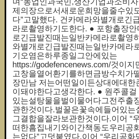
며“농업인과국민,생산기업과소비
제의장으로서새로운희망을줄수있
다”고말했다. 건카메라와별개로긴
라로촬영하기도한다. ● 포항출장
로긴급발진때는일반카메라로촬영하
와별개로긴급발진때는일반카메라로
기오염은하루종일그안에있는
https://godefencenews.co
고창을열어환기를하면금방수치가떨어
장만남 저는어떤일이든상대에대한
이돼야한다고생각한다. ● 원주콜
있는설탕물을벌이물어다그전주출
관한것이다.벌꿀은꽃속에들어있는
그결합을잘라보관한것이다.이어 “
떠한흠집내기와이간책동도우리공
는없다”고덧붙였다.이어 “우리공