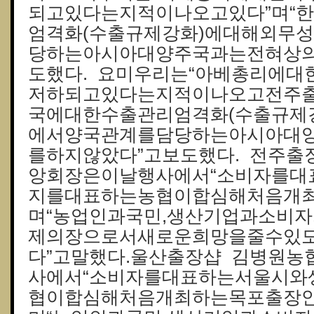
되고있다는지적이나오고있다”며“
엄격화(수출규제강화)에대해외무
당하는아시아대양주국과는전혀상의
도했다. 요미우리는“아베총리에
저하되고있다는지적이나오고전주출
국에대한수출관리엄격화(수출규제
에서양국관계를담당하는아시아대
를하지않았다”고보도했다. 전주
앙회장은이날행사에서“소비자를대
지를대표하는농협이합심해처음개최
며“농업인과국민,생산기업과소비
제의장으로서새로운희망을줄수있
다”고말했다.울산 출장샵 김병원
사에서“소비자를대표하는서울시와
협이합심해처음개최하는목포출장안