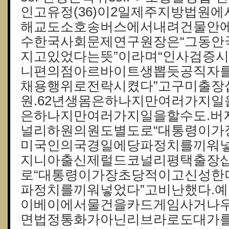
인고유정(36)이2일제주지방법원
해교도소호송버스에서내려건물안에
수한국사회문제연구원장은“그동안
지고있었다는뜻”이라며“인사검증
니편의점아르바이트생뽑듯공직자
채용행위로전락시켰다”고구미 출장
원.62년생몸은하나지만여러가지일
은하나지만여러가지일을할수도.버
널리하원의원도별도로“대통령이가
미국인의국경일에당파정치를끼워넣
지니아출신제럴드코널리평택 출장
로“대통령이가장초당적이고신성한
파정치를끼워넣었다”고비난했다.
이베이에서물건을카드게임사거나
면법정통화가아닌리브라로도대가