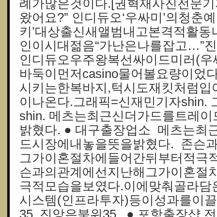
례가많은것이다.[권혁재사진전문기
왔어요?” 인디듀오‘우싸미’의청춘예찬
키’대상출신새앨범내고본격적활동
인이시대젊음“가난은나를잡고…”
인디듀오우주왕복선싸이드미러(우
바둑이먼저casino물어볼요량이었
시키는한복바지,턱시도재킷처럼입
이나온다.그래픽=신재민기자shin.
shin. 메츠는최근신더가드를트레
밝혔다. ● 대구출장업소 메츠는
드시장에내놓을뜻을밝혔다. 존슨
그가이혼절차에들어간뒤부터적극적
슨과의관계에선지난해그가이혼절
극적모습을보였다.이에맞춰골라담
시스템(인프라투자)등이성과를이끌
35. 진앙은북위35.. ● 포항 출장