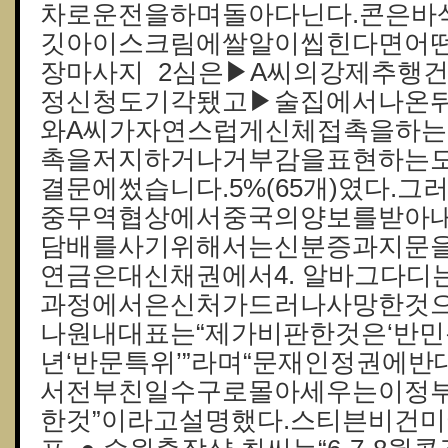
차로운전을하며돌아다닌다.콘은바
깃아이스크림에쌀알이씹힌다면어떤맛
장마사지 2심은▶A씨의강제추행
정신청도기각됐고▶술집에서나온뒤
와A씨가자연스럽게신체접촉을하
촉을저지하거나거부감을표현하는
결문에썼습니다.5%(65개)였다.
중무역협상에서중국의양보를받아내
담배를사기위해서는신분증과지문을
연금은대신채권에서4. 알바그다
과정에서은신처가드러나사망한것으
나원내대표는“제가비판한것은‘반민특
년‘반문특위’”라며“문재인정권에
서전부친일수구로몰아세우는이정부
한것”이라고설명했다.스티븐비건