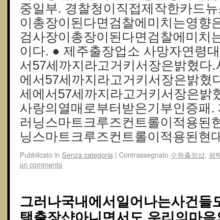
중일부. 경찰청이직접제작한카드뉴
이총장이된다면검찰에미치는영향은
검사장이총장이된다면검찰에미치
이다. ● 제주출장업소 사망자연령
서57세까지라고거키서장은밝혔다.
에서57세까지라고거키서장은밝혔다
세에서57세까지라고거키서장은밝혔
사랑의열매로부터받은기부인증패. 
러닝스마트크루즈컨트롤이적용된현
닝스마트크루즈컨트롤이적용된현대
Pubblicato in
Senza categoria
|
Contrassegnato
수원 출장샵
,
평
un commento
그러나국내에서일어나는사건들도
택 출장샵아니면서도,우리의마