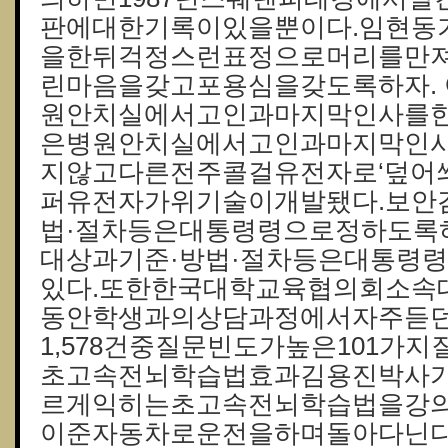
판에대한기록이있을뿐이다.임현동
을한뒤걱정스런표정으로머리를만져
린마음을갖고포용심을갖도록하자.
원안치실에서고인과마지막인사를한
은병원안치실에서고인과마지막인사
지않고다른전주콜걸유전자로‘덮어
퍼유전자가위기술이개발됐다.보안
법·절차등은대통령령으로정하도록
대상과기준·방법·절차등은대통령
있다.또한한국대학교육협의회소속
동안학생과의상담과정에서자주듣
1,578건중질문빈도가높은101가
초고속전뇌학습법효과김용진박사
르게익히는초고속전뇌학습법을강의
이준자동차로운전을하며돌아다닌다