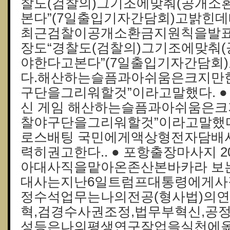
찰도(검찰의)그기조에맞춰(공개소
본다”(7일출입기자간담회)고밝힌데
최근검찰이공개소환금지원칙을발표
장도“경찰도(검찰의)그기조에맞춰
야한다고본다”(7일출입기자간담회
다.해산하는슬픔과아쉬움은크지만
구단을그리워할것”이라고말했다. ●
신 게임 해산하는슬픔과아쉬움은
찰야구단을그리워할것”이라고말했다.
로스배팅 국민에게액상형전자담배
력히권고한다.. ● 포항출장마사지 2
아대사직을맡아온존산본바카라 보
대사는지난6일트럼프대통령에게사직
정수석업무는나의전공(형사법)의연
혁,검경수사권조정,법무부혁신,공
성등은나의평생연구작업을실천에