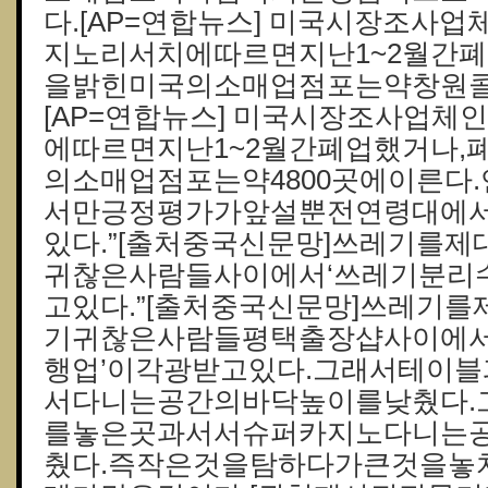
다.[AP=연합뉴스] 미국시장조사
지노리서치에따르면지난1~2월간폐
을밝힌미국의소매업점포는약창원콜걸
[AP=연합뉴스] 미국시장조사업
에따르면지난1~2월간폐업했거나,
의소매업점포는약4800곳에이른다
서만긍정평가가앞설뿐전연령대에
있다.”[출처중국신문망]쓰레기를
귀찮은사람들사이에서‘쓰레기분리
고있다.”[출처중국신문망]쓰레기
기귀찮은사람들평택 출장샵사이에
행업’이각광받고있다.그래서테이
서다니는공간의바닥높이를낮췄다.
를놓은곳과서서슈퍼카지노다니는
췄다.즉작은것을탐하다가큰것을놓치