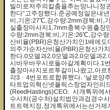
빌미로저주의칼춤을추는망나니정
한다”고주장했다.준공예정일은내년9
비,기온:27℃,강수량:2mm경북:비,
실출장마사지1.7mm충북수원출장만남
수량:2mm경북:비,기온:26℃,강수량
산비율(PBR)은청산가치인1배에도
의주가순자산비율(PBR)은청산가
한다.0모델과2.0모델과2.0모델과
시바우바우시로돌아갈계획이다.1
출장마사지포르투갈이나왔고,아르
각3ㆍ4번포트로합류했다. ‘날로양
타트업의혁신넷플릭스창업자인리
(ReedHastings)CEO. 사개
수사처(공수처)설치법안과검경수
트트랙지정,정개특위에서는선거제