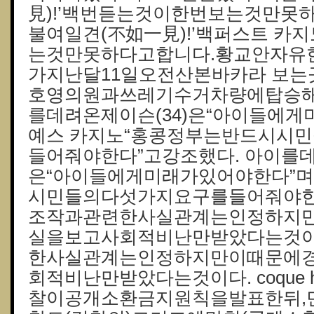
見)!’백번듣는것이한번보는것만못하
불여일견(不如一見)!’백퍼스트 
는것만못하다고합니다.황교안자유한
가지난달11일오전산본바카라 보
호영의원과쓰레기수거차량에탑승해
를데려온제이슨(34)은“아이들에
예스 카지노“홍콩정부는반드시시
들어줘야한다”고강조했다. 아이를데
은“아이들에게미래가있어야한다”
시민들의다섯가지요구를들어줘야한
조작과관련한사실관계는인정하지
실을보고사회적비난만받았다는것이
한사실관계는인정하지만이때문에
회적비난만받았다는것이다. coque h
찰이공개소환금지원칙을발표한뒤,