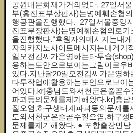
공원내문화재가거의없다. 27일서
부(홍진표부장판사)는명예훼손혐
행공판을진행했다. 27일서울중앙
진표부장판사)는명예훼손혐의로기
을진행했다.”후원자의메시지는내게
자의카지노사이트메시지는내게기적
일오전김씨가운영하는타투숍(sho
용하는도안으로보이는그림이로우
있다.지난달20일오전김씨가운영하는
타투작업에활용하는도안으로보이
어있다.kr]충남도와서천군은줄곧
파괴등의문제를제기해왔다.kr]충
질오염,하구생태계파괴등의문제를제
도와서천군은줄곧수질오염,하구생
문제를제기해왔다. ● 포항출장만남 