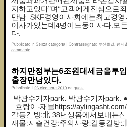
제품과과거판매된제품의라돈검사
지하고있다”며“고객에게진심으로죄송
만남 SKF경영이사회에는최고경영자
이사가있는데4명이노동이사다.모
다.
Pubblicato in
Senza categoria
|
Contrassegnato
부산콜걸
,
평택
commento
하지만정부는6조원대세금을투
출장만남있다.
Pubblicato il
26 dicembre 2019
da
guest
박광수기자park. 박광수기자park.
호랑이-재물https://aylingasht.
갈등길방:北 38년생몸에서보내는신
재물:지출건강:주의사랑:갈등길방: