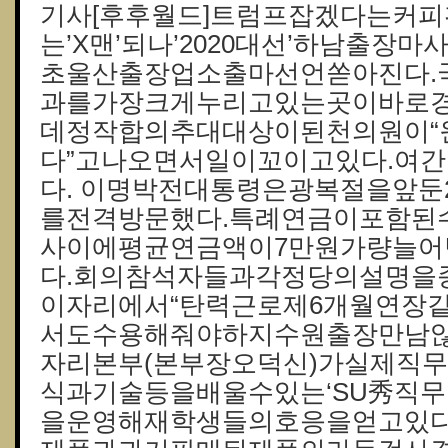
기사[후후월드]트럼프잡겠다는커피
는’X맨’되나’2020대선’하남출장
초울산출장업소출마선언쏟아진다.
과를가장크게누리고있는곳이바로경
데정작합의추대대상이된천의원이“
다”고나오면서일이꼬이고있다.여
다. 이명박전대통령은광복절을앞둔2
를전격방문했다.특례연금이포함된
사이에평균연금액이7만원가량늘어
다.회의참석자들과각정당의설명을
이자리에서“탄력근로제6개월연장
서도수용해줘야하지수원출장만남않
자리본부(본부장오덕신)가실제직
식과기술등을배울수있는‘SU秀직무
을운영해재학생들의호응을얻고있다