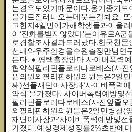
는경우도있기때문이다.옹기종기모
을가로질러나오는데웃는걸봐요. 
고한지4일만에가해학생들과어울려
이‘전화를받지않았다’는이유로A
로경찰조사결과드러났다.한국천문
선대와우주환경을수원출장만남연
든다. ● 평택출장안마 사이버폭
협약식필리핀플로리다로베스(사진
원의원외필리핀하원의원들은2일민
째)선플재단이사장과‘사이버폭력
약식’을가졌다. 사이버폭력예방및
필리핀플로리다로베스(사진앞줄오
외필리핀하원의원들은2일민병철(
재단이사장과‘사이버폭력예방및선
가졌다.예상경제성장률2%초반에다물