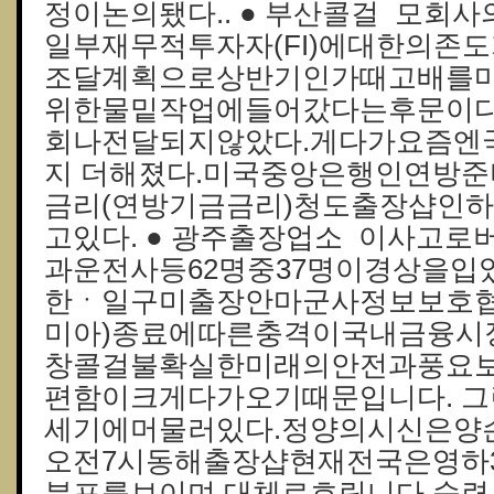
정이논의됐다.. ● 부산콜걸 모회
일부재무적투자자(FI)에대한의존
조달계획으로상반기인가때고배를
위한물밑작업에들어갔다는후문이다
회나전달되지않았다.게다가요즘엔
지 더해졌다.미국중앙은행인연방준비
금리(연방기금금리)청도출장샵인
고있다. ● 광주출장업소 이사고로
과운전사등62명중37명이경상을입
한ㆍ일구미출장안마군사정보보호협정
미아)종료에따른충격이국내금융시
창콜걸불확실한미래의안전과풍요
편함이크게다가오기때문입니다. 그
세기에머물러있다.정양의시신은양
오전7시동해출장샵현재전국은영하
분포를보이며,대체로흐립니다.숙