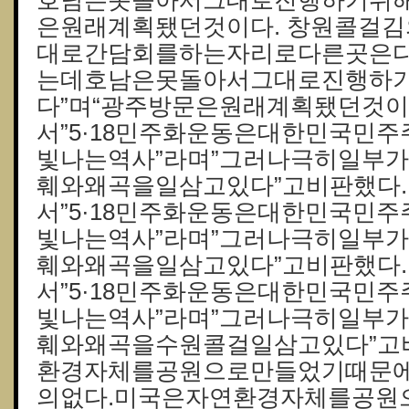
호남은못돌아서그대로진행하기위해
은원래계획됐던것이다. 창원콜걸김
대로간담회를하는자리로다른곳은
는데호남은못돌아서그대로진행하
다”며“광주방문은원래계획됐던것이
서”5·18민주화운동은대한민국민
빛나는역사”라며”그러나극히일부
훼와왜곡을일삼고있다”고비판했다
서”5·18민주화운동은대한민국민
빛나는역사”라며”그러나극히일부
훼와왜곡을일삼고있다”고비판했다
서”5·18민주화운동은대한민국민
빛나는역사”라며”그러나극히일부
훼와왜곡을수원콜걸일삼고있다”고
환경자체를공원으로만들었기때문
의없다.미국은자연환경자체를공원