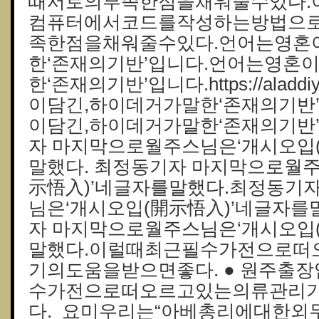
때서로의부족한점을채워줄수있다.
컴퓨터에서코드를작성하는방법으
족한점을채워줄수있다.언어는영혼
한‘존재의기반’입니다.언어는영혼
한‘존재의기반’입니다.https://aladd
이담긴,하이데거가말한‘존재의기반
이담긴,하이데거가말한‘존재의기반
자 마지막으로월주스님은‘개시오입
말했다. 최정동기자 마지막으로월주
示悟入)’네글자를말했다.최정동기
님은‘개시오입(開示悟入)’네글자를
자 마지막으로월주스님은‘개시오입
말했다.이럴때최근필수가전으로떠
기의도움을받으면좋다. ● 원주출
수가전으로떠오르고있는의류관리
다. 요미우리는“아베총리에대한