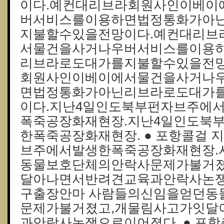
이다.예컨대리브라회원사인이베이
버서비스를이용하면법정통화가아
지불할수있을전망이다.예컨대리브
서물건을사거나우버서비스를이용
리브라로도대가를지불할수있을전망
회원사인이베이에서물건을사거나
면법정통화가아닌리브라로도대가
이다.지난4일인도북부펀자브주에서
폭죽공장화재현장.지난4일인도북
한폭죽공장화재현장. ● 포항콜걸 
브주에서발생한폭죽공장화재현장.
동물보호단체의안락사문제가불거졌
달아나면서반려견교육과안락사논쟁으
구출장안마 사람들의신임을얻던동
문제가불거졌고,개물림사고가잇달
과안락사논쟁으로이어졌다. ● 포