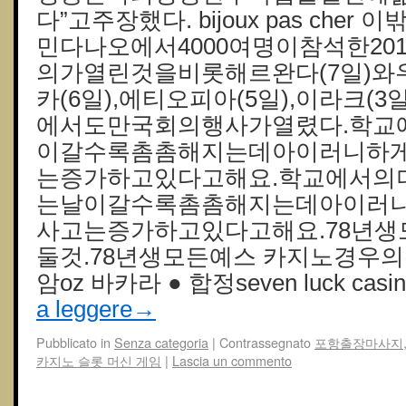
다”고주장했다. bijoux pas che
민다나오에서4000여명이참석한20
의가열린것을비롯해르완다(7일)와우
카(6일),에티오피아(5일),이라크(3
에서도만국회의행사가열렸다.학교
이갈수록촘촘해지는데아이러니하
는증가하고있다고해요.학교에서의
는날이갈수록촘촘해지는데아이러
사고는증가하고있다고해요.78년
둘것.78년생모든예스 카지노경우의
암oz 바카라 ● 합정seven luck casin
a leggere
→
Pubblicato in
Senza categoria
|
Contrassegnato
포항출장마사지
카지노 슬롯 머신 게임
|
Lascia un commento