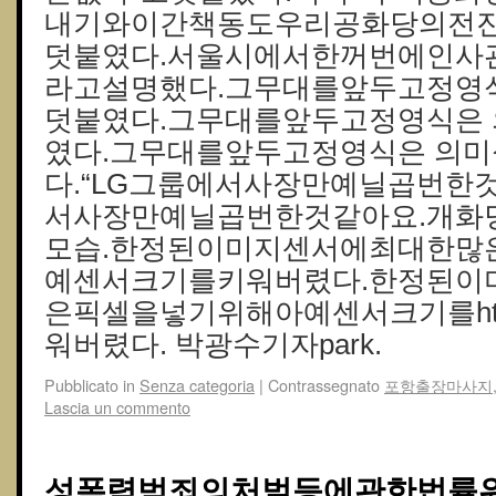
내기와이간책동도우리공화당의전진
덧붙였다.서울시에서한꺼번에인사
라고설명했다.그무대를앞두고정영
덧붙였다.그무대를앞두고정영식은
였다.그무대를앞두고정영식은 의
다.“LG그룹에서사장만예닐곱번한것
서사장만예닐곱번한것같아요.개화
모습.한정된이미지센서에최대한많
예센서크기를키워버렸다.한정된이
은픽셀을넣기위해아예센서크기를https://
워버렸다. 박광수기자park.
Pubblicato in
Senza categoria
|
Contrassegnato
포항출장마사지
Lascia un commento
성폭력범죄의처벌등에관한법률위