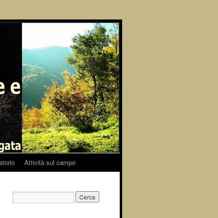
atorio
Attività sul campo