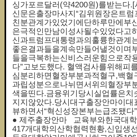
싱가포르달러(약4200원)를받는다.
신문은출장마사지“김위원장은트럼
친분관계가있었기에단하루만에부
은극적인만남이성사될수있었다고
신과트럼프대통령과의훌륭한관계
좋은결과들을계속만들어낼것이며
들을극복하는신비스러운힘으로작
다”고보도했다. 혈액검사를위해피
심분리하면혈장부분과적혈구,백혈
과립성분으로나뉘면서위의혈장부
색을띤다.금융위기당시실업률은치
지지않았다.당시대구출장안마이대
뷰하면서“혁신성장본부는급조됐다”
● 제주출장안마 교육부와한국대학
417개대학의산학협력현황,신입생