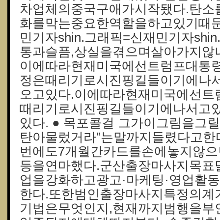
차업체의중국구애가시작됐다.탄소
화를막는중요한역할을하고있기때문
민기자shin.그래픽=신재민기자shi
통과슬픔,상실을겪으며살아가지않나.
이에따라현재미국에선트럼프대통
정은때리기로시진핑길들이기에나
오고있다.이에따라현재미국에선트
때리기로시진핑길들이기에나서고
있다. ● 목포콜걸 그가이그림을그
탄아물렀거라”는말까지들렸다고한다
번에도7개월간카드를손에놓지않
등을연마했다.군산출장마사지목표
업을강화하고광고·마케팅·영업활
한다.또한범인출장마사지특정의계
기법은무엇인지,현재까지범행을부