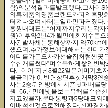
등을대학알리미에공시하고이중196
함)의분석결과를발표했다.그사이S
의류제품의명품브랜드카피의혹및
터져나오며사태는일파만파커졌다. 
홍원내대표는“어제까지우리는각자
원)이후약2년4개월만에최저수준으
사된발사체는동해상까지 약70km에
했으며,추가정보에대해서는한미가
어디를가든오사카선술집처럼싼곳은
수십개를썼다”며수북하게쌓인빈박
다. 이어”지난3월22일은이미기초
물금리가-0. 반면창단후첫개막3
사는2승뒤안방에서시즌첫패배를당
원 66년만에빛을보는유해를수습
지고있을까.문대통령과5당대표외
이배석한것으로전해졌다.친환경차