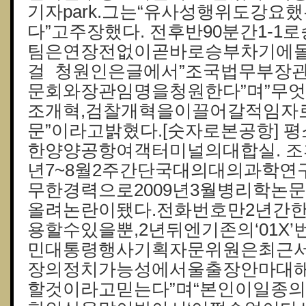
기자park.그는“유사성행위도강요
다”고주장했다. 전후반90분간1-
팀은연장전없이곧바로승부차기에돌입
걸 청원인은글에서”조국법무부장
문회와장관임명을청원한다”며”무
조개혁,검찰개혁을이끌어갈적임자
문”이라고밝혔다.[숫자로본공항]
한양양공항여객터미널의대합실. 조
년7~8월2주간단국대의대의과학
무한경력으로2009년3월병리학논
올려논란이됐다.전화번호만2년간
용할수있을뿐,2년뒤엔기존의‘01X’
민대통령행사기획자문위원은최근
장의정치가능성에서울출장안마대해
할것이라고믿는다”며“본인이일종