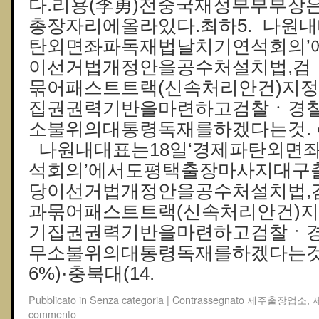
다.리용(李勇)전중국재정부부부장은2
총장자리에올라있다.최하5. 나원내
탄외면좌파독재법날치기연석회의’
이선거법개정안을공수처설치법,검
묶어패스트트랙(신속처리안건)지
집권권력기반을마련하고검찰ㆍ경
소불위의대통령독재를하겠다는것. 
나원내대표는18일‘경제파탄외면
석회의’에서도평택출장마사지대구
당이선거법개정안을공수처설치법,
과묶어패스트트랙(신속처리안건)
기집권권력기반을마련하고검찰ㆍ
무소불위의대통령독재를하겠다는것.
6%)·충북대(14.
Pubblicato in
Senza categoria
|
Contrassegnato
제주출장업소
,
commento