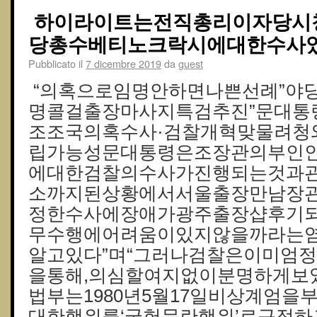
하이라이트는전직총리이자당시
당총수베티노크락시에대한수사였
Pubblicato il
7 dicembre 2019
da
guest
“의혹으로임명안하면나쁜선례”야당
명콜걸출장마사지특검추진”문대통
조조국의혹수사·검찰개혁맞물려청와
립가능성문대통령은조장관의부인
에대한검찰의수사가진행되는것과관
소까지된상황에서 서울출장만남장
정한수사에장애가광주출장샵후기
무수행에어려움이있지않을까라는
알고있다”며“그러나검찰은이미엄정
을통해,의심할여지없이분명하게보였
법부는1980년5월17일비상계엄
대한행위를‘국헌문란행위’로규정하