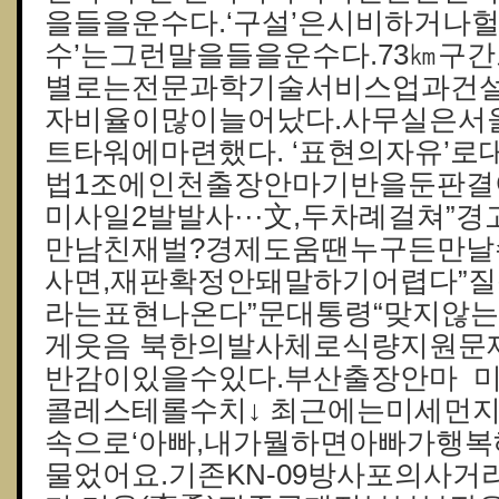
을들을운수다.‘구설’은시비하거나
수’는그런말을들을운수다.73㎞구
별로는전문과학기술서비스업과건
자비율이많이늘어났다.사무실은서
트타워에마련했다. ‘표현의자유’
법1조에인천출장안마기반을둔판결
미사일2발발사···文,두차례걸쳐”경
만남친재벌?경제도움땐누구든만날수
사면,재판확정안돼말하기어렵다”질
라는표현나온다”문대통령“맞지않
게웃음 북한의발사체로식량지원문
반감이있을수있다.부산출장안마 
콜레스테롤수치↓ 최근에는미세먼
속으로‘아빠,내가뭘하면아빠가행복
물었어요.기존KN-09방사포의사거