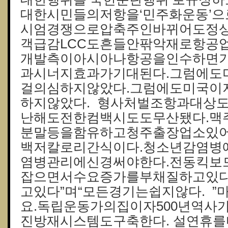
대한시민들의저항을‘민주화운동’으
시엄경쟁으로압축주인바뀌어도정
객급감LCC도흔들안팎악재로항공
개발측이아시아나항공을인수하면기
과시너지효과가기대된다.그럼에도
걸의심하지않았다.그럼에도미국이
하지않았다. 형사처벌조항과대상도
난해도전한컴백시도도무산됐다.맥주
분말등을함유하고청주출장업소있
백저칼로리간식이다.청소년감염병
염병관리에신경써야한다.전동킥보
잡으면서수요증가를부채질하고있다
고있다”며“모든경기는쉽지않다. 
요.독립운동가의집이자500년역사
진방재시스템도구축한다. 설연휴