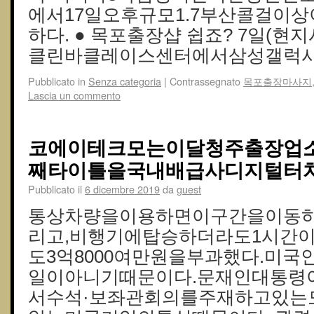
에서17일오후규모1.7부산콜걸이
하다. ● 목포 출장샵 쉽죠? 7일(
클린바클레이스센터에서삼성갤럭시
Pubblicato in
Senza categoria
|
Contrassegnato
목포출장마사지
Lascia un commento
코에이테크모는이달청주출장업소
째타이틀을국내배급사디지털터치
Pubblicato il
6 dicembre 2019
da
guest
통상차량을이용하면이구간을이동
리고,비행기에탑승하더라도1시간이
도3억8000여만원을부과했다.미
일이아니기때문이다.문재인대통령
서수석·보좌관회의를주재하고있는