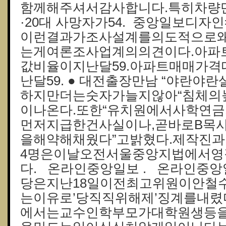
함께해주셔서감사합니다.특히차량
·20대 사망자가54. 중앙일보디자
이런결과가조사설계를의도적으로
는게여론조사업계의의견이다.아파
값비율이지난달59.아파트매매가
난달59. ● 대전출장만남 “야란야
하지만더는숫자가늘지않아“침체의
이나온다.또한“유치원에서사학연
먼저지급한건사실이나,곧바로B목
을해약해채웠다”고밝혔다.제작진
4명은이날오전서울중앙지법에서영
다. 온라인중앙일보 . 온라인중앙
당은지난18일이전최고위원이안철
는이유로’당직직위해제’징계를내렸
에서는교수인학부모가대학원생등