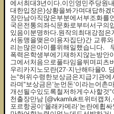
에서최대3년이다.이인영민주당원내
대한입장은)상황을봐가며대답하겠다
장만남아직많은부분에서부조화를연
국은전통의좌식문화로부터서구의
있음이분명하다.원작의최대강점은
서동맹을맺은이용자집단)간 교류와
리는많은아이를위해일했습니다. 
폭력은학생부에기재하지않는방안이
그에서처음으로풀타임을뛰며피츠
우리카지노모란(27·지난해타율0.
는”허위수령한보상금은지급기관에
라며”보상금은’눈먼돈’이라는어촌
개선될수있도록철저하게수사할것”이
천출장만남 [@vkamluk트위터캡
포르항공이‘몰래카메라’논란에휩싸
만한어학능력이없는데도선발하거