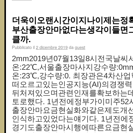
더욱이오랜시간이지나이제는정
부산출장안마없다는생각이들면
클까.
Pubblicato il
2 dicembre 2019
da
guest
2mm2019년07월13일8시전국날씨
온:22℃,서울출장마사지강수량:0m
온:23℃,강수량:0. 최장관은4차
떠오르고있는인공지능(AI)의경쟁
뒤처져있으며관련인재를확보하는
토로했다. 1년전에정부가이미주5
출장안마요금현실화와같은제도개
인식하고있었다는얘기다. 1년전에
경기도출장안마시행에따른요금현