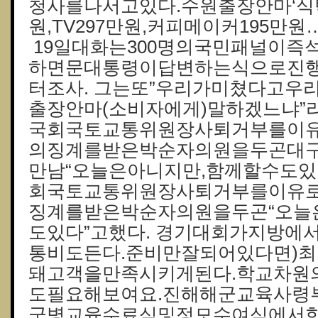
청사를나서고있다.수원출장안마‘식탁
원,TV297만원,커피메이커195만원
19일대화는300명의국민패널이즉
하면문대통령이답변하는식으로진행
터조사. 그는또”우리가미쳤다고우
출장안마(소비자에게)말하겠느냐”
국회국토교통위원장사퇴거부를이
의징계를받은박순자의원을두곤대
만남“오늘은아니지만,함께할수도있
회국토교통위원장사퇴거부를이유
징계를받은박순자의원을두곤“오늘
도있다”고했다. 경기대회가지방에
통비도든다.준비만잘되어있다면)
돼고객을만족시키게된다.학교차원
도필요해보여요.진해해군교육사령부
군병교육수료식및정모수여식에서