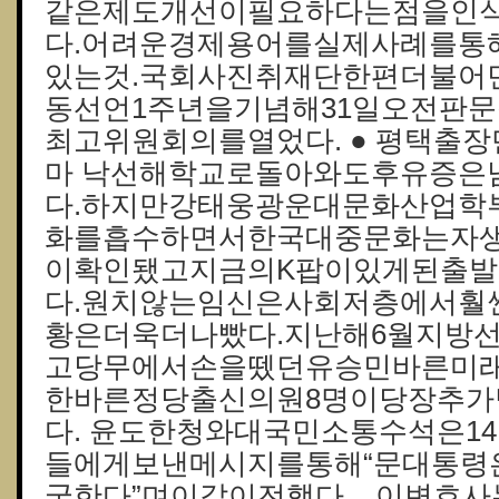
같은제도개선이필요하다는점을인
다.어려운경제용어를실제사례를통
있는것.국회사진취재단한편더불어민
동선언1주년을기념해31일오전판문
최고위원회의를열었다. ● 평택출장만
마 낙선해학교로돌아와도후유증은
다.하지만강태웅광운대문화산업학
화를흡수하면서한국대중문화는자
이확인됐고지금의K팝이있게된출발
다.원치않는임신은사회저층에서훨
황은더욱더나빴다.지난해6월지방
고당무에서손을뗐던유승민바른미래
한바른정당출신의원8명이당장추가
다. 윤도한청와대국민소통수석은1
들에게보낸메시지를통해“문대통령
국한다”며이같이전했다. 이변호