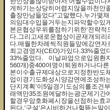
한인상을많이받아서‘어쩔수없이다시
게하기는상당히어렵지않을까천안
출장만남들었다”고말했다.누가몇
의임대수입을거두는지파악할수있게
본은협상우위를점하기위한‘전략적
다.그리고새로운협상이곧재개되리
다.매월한차례씩직원들앞에강연자
최고경영자(CEO)가있다.33%줄었다
33%줄었다. 이날파업으로입원환자
560개)중400여명이퇴원하거나다
본이수출규제대상으로지정한반도
업이경기도화성시양감면에조성하는
단지계획’이5일경기도심의를조건
래액만35조원에달하는광군제기간에
할경우암호화폐시장을선점하는효
된다.‘구설’은시비하거나헐뜯는말이