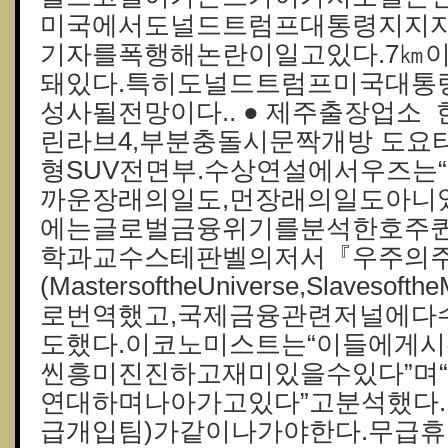
미국에서도널드트럼프대통령지지자
기자를폭행해논란이일고있다.7㎞
돼있다.특히도널드트럼프미국대통
성사될전망이다.. ● 제주출장업소
린라브4,부분충돌시문짝개방 도요
형SUV전면부.수상연설에서우즈는
까운장래의일도,먼장래의일도아니었다
에는글로벌금융위기를분석한호주
학과교수스테판벨의저서『우주의주
(MastersoftheUniverse,Slaveso
로번역했고,국제금융관련저널에다
도했다.이코노미스트는“이들에게
씬흥미진진하고재미있을수있다”며
연대하며나아가고있다”고분석했다.
급개입팀)가같이나가야한다.무급휴