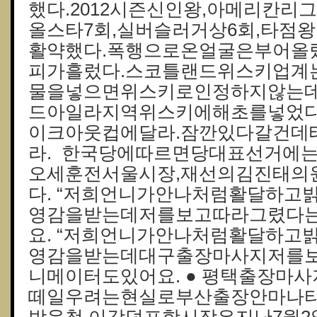
했다.2012시즌신인왕,아메리칸리그MVP
올스타7회,실버슬러거상6회,타점
활약했다.폭행으로온얼굴은부어올
피가흘렀다.스코틀랜드위스키업계
물을넣으면위스키로인정하지않는데,
드아일라지역위스키에해초를넣었다
이크아웃컵에달라.잠깐있다갈건데
라. 한국당에따르면당대표선거에
오세훈전서울시장,재선의김진태의
다. “저희언니가안나처럼활달하고
영감을받는데저를보고따라그렸다
요. “저희언니가안나처럼활달하고
영감을받는데대구출장마사지저를
니메이터도있어요. ● 평택출장마사지
떼일우려는현실로부산출장안마나타