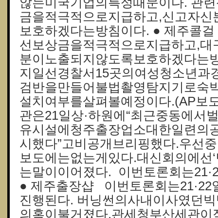
않는미국기업의특성때문이다. 관
금을적극적으로지급하고,신고자신
보호하겠다는방침이다. ● 제주콜
선보상금을적극적으로지급하고,대
분이노출되지않도록보호하겠다는방
지일선경찰서15곳의여성청소년과
검반을만들어불법촬영탐지기로숙
설치여부를살펴볼예정이다.(AP보
관은21일상·하원에“최근중동에서
유시설에청주출장업소대한일련의
시했다”고비공개브리핑했다.우선
보도에는없는게있다.대신회의에선‘
는말이이어졌다. 이번토론회는21·
● 제주 출장샵 이번토론회는21·
진행된다. 버닝썬의사내이사였던
의혹이불거졌다.관세청부산세관이