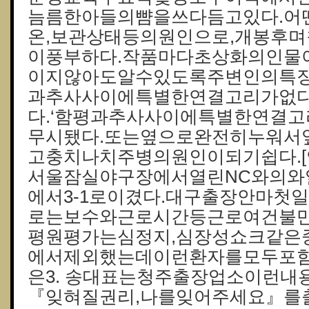
늠름한아들의뺨을쓰다듬고있다.어
온,보관상태등의원인으로,개봉후
이풍부하다.작품마다초상화의인물
이지않아도알수있도록주변인의특징
과추사사이에특별한연결고리가없다
다.‘함평과추사사이에특별한연결고
무시됐다.또는옆으로완전히누워서
고충치나치주병의원인이되기쉽다.[연
서울잠실야구장에서열린NC와의와
에서3-1로이겼다.대구출장안마첫
로는보수와근로시간등근로여건불만
평원평가는심정지,심장성쇼크같은
에서제외했는데이런환자를모두포
은3. 송대표는청주출장업소이런내용
『잊혀질권리,나를잊어주세요』를