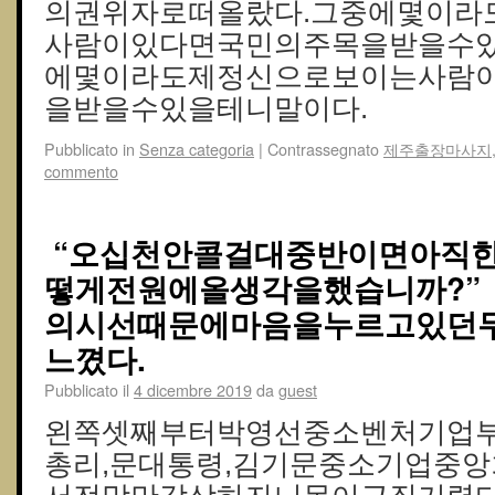
의권위자로떠올랐다.그중에몇이라
사람이있다면국민의주목을받을수있
에몇이라도제정신으로보이는사람
을받을수있을테니말이다.
Pubblicato in
Senza categoria
|
Contrassegnato
제주출장마사지
commento
“오십천안콜걸대중반이면아직한
떻게전원에올생각을했습니까?”
의시선때문에마음을누르고있던
느꼈다.
Pubblicato il
4 dicembre 2019
da
guest
왼쪽셋째부터박영선중소벤처기업부
총리,문대통령,김기문중소기업중앙