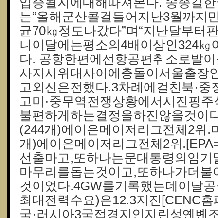
입증될지에대해따져본다. 송종길
는“올해군산콜걸들어지난3월까지
균70㎏정도나갔다”며“지난달부터
니이달에는평소의4배이상인324㎏
다. 공항한편에선항공편취소로발
사지시위대사이에충돌이서울출장
고외신은전했다.3차례에걸친북·
고미·중무역전쟁상황에서시진핑주
불편하게하는결정을하진않을것이다
(244개)에이은메이저리그전체2위.
개)에이은메이저리그전체2위.[EPA
선출마고,또하나는문대통령의임기
마무리를돕는것이고,또하나가더불
것이었다.4GW를기록했는데이날공
최대전력수요)은12.3지진[CENC
국·러시아3국접경지인지린성옌볜