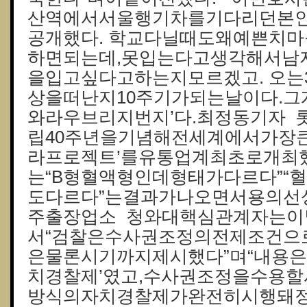
산역에서서울행기차를기다리던본
공개했다. 학교다닐때도왜예쁜치
하면되는데,못입는다고생각해서남
을입고싶다고하는지모르겠고. 오는
상을떠난지10주기가되는날이다.그
와라우브리지번지’다.최정동기자 
립40주년을기념해전세계에서가장
라프로젝트’를유통업계최초로개최
는“B형혈액형인데형태가다르다”“
도다르다”는결과가나오면서용의선상
주출장업소 청와대핵심관계자는이
서“검찰은수사권조정의전제조건으
은물론시기까지제시했다”며“내용은
치경찰제’였고,수사권조정을수용
방식의자치경찰제가완전히시행돼정