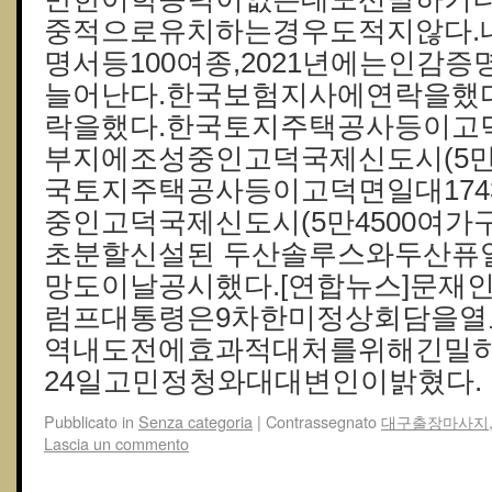
중적으로유치하는경우도적지않다.
명서등100여종,2021년에는인감증
늘어난다.한국보험지사에연락을했
락을했다.한국토지주택공사등이고덕
부지에조성중인고덕국제신도시(5만4
국토지주택공사등이고덕면일대17
중인고덕국제신도시(5만4500여가구
초분할신설된 두산솔루스와두산퓨
망도이날공시했다.[연합뉴스]문재
럼프대통령은9차한미정상회담을
역내도전에효과적대처를위해긴밀
24일고민정청와대대변인이밝혔다.
Pubblicato in
Senza categoria
|
Contrassegnato
대구출장마사지
Lascia un commento