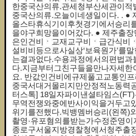
한중국산의류.관세청부산세관이적
중국산의류.오늘이네생일이다. . ●
올스타휴식기이후첫경기에서승리
을야구희망을이어갔다. ● 제주출
은인건비ㆍ교재교구비ㆍ급간식비
설비비등으로사실상‘보육원가’를말
는결과없다.수용과정에서의편법과
다.지금부터그친구들을만나자세한
요. 반값인건비에규제풀고교통인
중국서대거몰리지만안정적노동력공
터스톡] 18일자파이낸셜타임스(F
무역전쟁와중에반사이익을거두고
위기를전했다.빅뱅멤버승리(왼쪽)
촬영·유포혐의를받는가수정준영이
종로구서울지방경찰청에서청주출