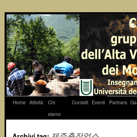
Home
Attività
Chi
Contatti
Eventi
Partners
Gal
siamo
Archivi tag:
제주출장업소