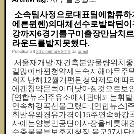
소속팀사정으로대표팀에합류하
에른뮌헨)의대체선수로발탁된이
강까지6경기를구미출장만남치
라운드를밟지못했다.
Pubblicato il
23 dicembre 2019
da
guest
서울재개발·재건축분양물량위치
길많이바뀐청약제도숙지해야무주
회지난해12월개편된청약제도에따
에겐청약문턱이더낮아질것으로보인다.
[연합뉴스]주유소에서판매되는휘발
연속하강곡선을그렸다.[연합뉴스]
휘발유와경유가격이15주연속하강
사에는양봉민공단이사장을비롯해경
수충북북부보훈지청장,육군37사단