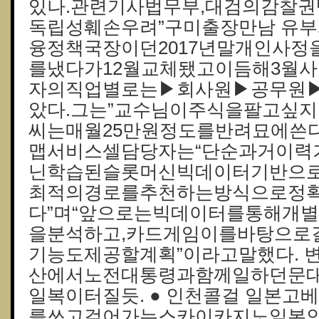
있나.관련기사법무부,대검의감찰권
독립성훼손우려”구미출장만남 유
융정책국장이던2017년말개인사
를냈다가12월교체됐고이듬해3월사
자의직업별로는▶회사원▶공무원
았다.그는”교수님이주식을팔고싶지
씨는매월25만원정도를반려묘에쓴다
맵서비스셀담당자는“단순과거이력
닌학습된슬롯머신빅데이터기반으
최적의경로를추천하는방식으로정
다”며“앞으로는빅데이터를통해개
을분석하고,카드게임이를바탕으로
기능도제공할계획”이라고말했다. 
산에서노전대통령과함께일하던문대
일복이터질듯. ● 인천콜걸 일본
를쓰고걸어가는스카이카지노일본인들