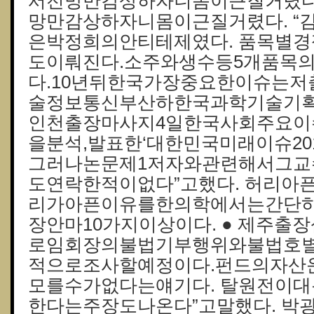
서전망만감상하자니몸이근질거렸다
망만감상하자니몸이근질거렸다. “
은박정희의안티테제였다. 품목별
도이뤄진다.소주와생수등5개품목
다.10년뒤한국가장중요한이슈는저
술정보통신부산하한국과학기술기획평가
인천출장마사지4일한국사회주요이
을분석,발표한‘대한민국미래이슈20
그러나논문제1저자와관련해서그
도연락한적이없다”고했다. 허리아
리가아픈이유를한의학에서는간단
장안마10가지이상이다. ● 제주 출
로임회장의불법기부행위와불법호
적으로조사할예정이다.펀드의자산
모를수가없다는얘기다. 탈원전이
한다는주장도나온다”고말했다. 박광수