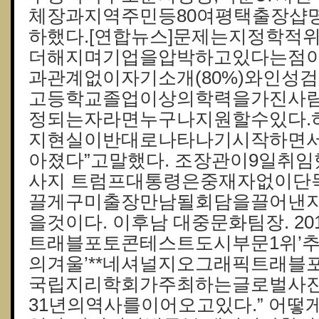
체장과지역주민등80여평택 출장
하했다.[연합뉴스]문제는지정학적
더해지며기업을압박하고있다는점이다
과관계없이자기소개(80%)와인성검사
고등학교졸업이상의학력을가진사
정되는자라면누구나지원할수있다.
지현실이반대로나타나기시작하면
아졌다”고말했다. 조장관이9일취임했
사지 트럼프대통령은중재자없이단
끌게구미출장만남될회담을끌어낸
을것이다. 이후남 대중문화팀장. 2
트래블포토콘테스트도시부문1위’추
의겨울’**네셔널지오그래픽트래블
국립지리학회가주최하는글로벌사진
31년의역사를이어오고있다.” 어