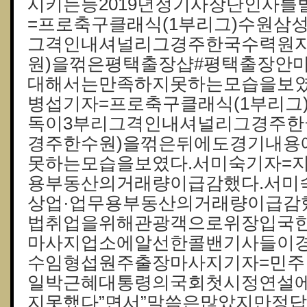
시키는등2019년정기사장단인사를
=프로축구클래식(1부리그)수원삼
그격인내셔널리그경주한국수력원자
원)을꺾은평택출장샵#평택출장안
대해서는만족하지못하는모습을보였다
병섭기자=프로축구클래식(1부리그
독이3부리그격인내셔널리그경주한
경주한수원)을꺾은뒤에도경기내용
못하는모습을보였다.서미숙기자=
용부동산의거래량이급감했다.서미
상업·업무용부동산의거래량이급감
법취업을위해관광객으로위장입국
마사지업소에알선한콜밴기사들이경
수임형섭원주출장마사지기자=민주
일박근혜대통령의국회첫시정연설에
지못했다”면서”말씀은많았지만정답