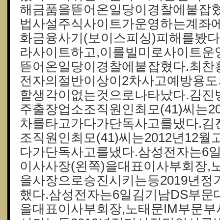
해금품을뜯어온일당이경찰에붙잡혔
법사설주식사이트가운영하는계좌
화금융사기(보이스피싱)피해를봤
라사이트하고,이를빌미로사이트운
뜯어온일당이경찰에붙잡혔다.최찬
전자의절반이상이2차사고예방용
할생각이없는것으로나타났다.김진
주출장업소조직원인최모(41)씨는2
차를타고가다가단독사고를냈다.김
조직원인최모(41)씨는2012년1
다가단독사고를냈다.삼성전자는6
이사사장(왼쪽)을대표이사부회장,
을사장으로승진시키는등2019년
했다.삼성전자는6일김기남DS부문
을대표이사부회장,노태문IM부문