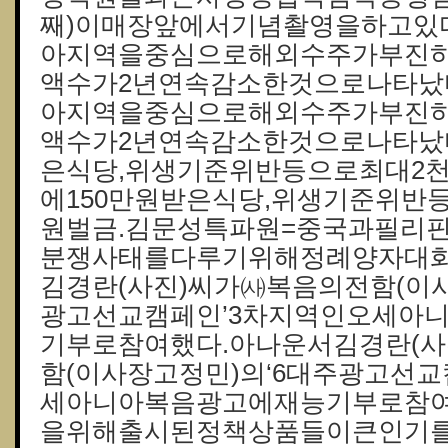
째)이매장앞에서기념촬영을하고있
아지역을중심으로해외수주가부진
액수가2년연속감소한것으로나타났
아지역을중심으로해외수주가부진
액수가2년연속감소한것으로나타났다
은식당,위생기준위반등으로최대2천
에150만원받은식당,위생기준위반등
원벌금.김문성특파원=중국과필리
분쟁사태를다루기위해정례양자대화
김경란(사진)씨가㈔복음의전함(이사
광고선교캠페인’3차지역인오세아
기부로참여했다.아나운서김경란(사
함(이사장고정민)의‘6대주광고선교
세아니아복음광고에재능기부로참여
을위해출시된정책상품들이큰인기를끌