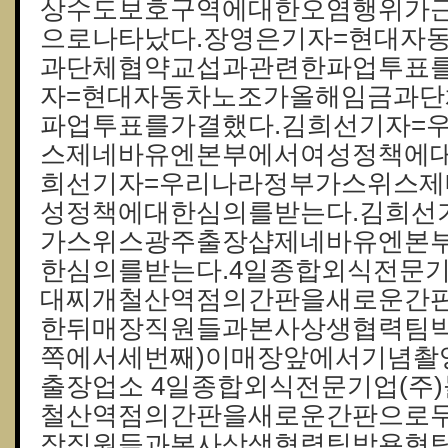
상수도보호구역에대한오염행위가
으로나타났다.장영은기자=현대자
과단체협약교섭과관련한파업투표를
자=현대자동차노조가올해임금과
파업투표를가결했다.김희선기자=
스제네바유엔본부에서여성정책에대
희선기자=우리나라정부가스위스
성정책에대한심의를받는다.김희선
가스위스광주 출장샵제네바유엔본
한심의를받는다.4일종합외식전문기
대찌개철산역점의간판을새로운간
한뒤매장직원들과본사상생협력팀박
쪽에서세번째)이매장앞에서기념촬영
출장업소 4일종합외식전문기업(주
철산역점의간판을새로운간판으로
장직원들과본사상생협력팀박용형팀