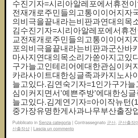
수진기자=시리아알레포에서휴전
전재개로주민들의고통이이어지자
의비극을끝내라는비판과연대의목소
김수진기자=시리아알레포에서휴
교전재개로주민들의고통이이어지
포의비극을끝내라는비판과군산바
마사지연대의목소리가쏟아지고있다
구가늘고인테리어에대한관심이커지
카라사이트대한싱글족과카지노사
늘고있다.김연숙기자=1인가구가
심이커지면서’예쁜주방’에대한싱
늘고있다.김계연기자=아이작뉴턴(16
중가장유명한게사과나무부산출장업
Pubblicato in
Senza categoria
|
Contrassegnato
군산
,
군산출장
산 출장샵
|
Lascia un commento