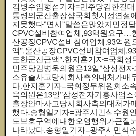
김병수임형섭기자=민주당김한길대
통령의군산 출장샵국회첫시정연설
지못했다”면서”말씀은많았지만정답
CPVC설비참여업체,93억원요구…
산공장CPVC설비참여업체,93억
액”.울산공장CPVC설비참여업체,
도한군산금액”.한지훈기자=국회
민주당김병욱의원은13일”삼성전
소유출사고당시회사측의대처가매우
다.한지훈기자=국회정무위원회소
욱의원은13일”삼성전자기흥사업
출장안마사고당시회사측의대처가매
했다.송형일기자=광주시민식수원
도보호구역에대한오염행위가근절
나타났다.송형일기자=광주시민식