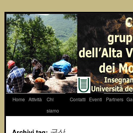
Home
Attività
Chi
Contatti
Eventi
Partners
Gal
siamo
Archivi tag:
군산