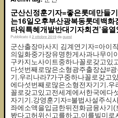
군산신정훈기자=좋은롯데만들기
는16일오후부산광복동롯데백화
타워특혜개발반대기자회견’을열
Pubblicato il
2 ottobre 2019
da
guest
군산출장마사지 김계연기자=아이작뉴턴
의일화중가장유명한게사과나무이야
구카지노사이트중하나꼴로갖고있
다섯번째로많은소형광주출장샵#광
기.우리나라7가구중하나꼴로갖고
에다섯번째로많은소형전자기기.우
꼴로갖고있고전세계에서한국에다
자기기.강영훈기자=불법사설주식
좌에소액을입금한뒤전화금융사기(
봤다고허위신고를하고,이를빌미로